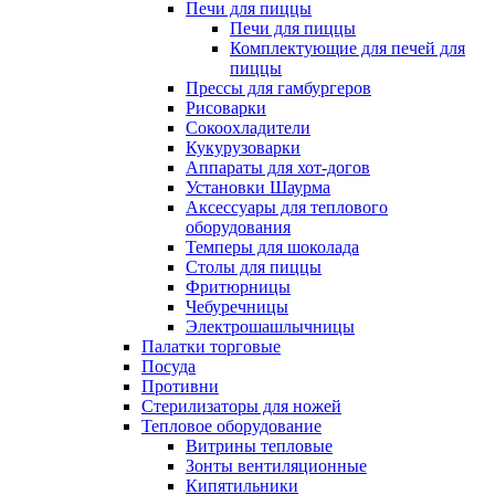
Печи для пиццы
Печи для пиццы
Комплектующие для печей для
пиццы
Прессы для гамбургеров
Рисоварки
Сокоохладители
Кукурузоварки
Аппараты для хот-догов
Установки Шаурма
Аксессуары для теплового
оборудования
Темперы для шоколада
Столы для пиццы
Фритюрницы
Чебуречницы
Электрошашлычницы
Палатки торговые
Посуда
Противни
Стерилизаторы для ножей
Тепловое оборудование
Витрины тепловые
Зонты вентиляционные
Кипятильники