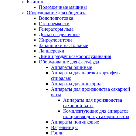
Клининг
Поломоечные машины
Оборудование для общепита
Водоподготовка
Гастроемкости
Генераторы льда
Доски разделочные
Жироуловители
Запайщики настольные
Лапшерезки
Линии раздачи/самообслуживания
Оборудование для фаст-фуда
Аппараты блинные
Аппараты для нарезки картофеля
спиралью
Аппараты для попкорна
Аппараты для производства сахарной
ваты
Аппараты для производства
сахарной ваты
Комплектующие для аппаратов
по производству сахарной ваты
Аппараты пончиковые
Вафельницы
Грили