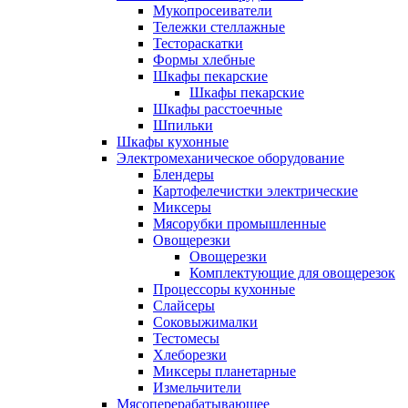
Мукопросеиватели
Тележки стеллажные
Тестораскатки
Формы хлебные
Шкафы пекарские
Шкафы пекарские
Шкафы расстоечные
Шпильки
Шкафы кухонные
Электромеханическое оборудование
Блендеры
Картофелечистки электрические
Миксеры
Мясорубки промышленные
Овощерезки
Овощерезки
Комплектующие для овощерезок
Процессоры кухонные
Слайсеры
Соковыжималки
Тестомесы
Хлеборезки
Миксеры планетарные
Измельчители
Мясоперерабатывающее