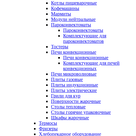
Котлы пищеварочные
Кофемашины
Мармиты
Модули нейтральные
Пароконвектоматы
Пароконвектоматы
Комплектующие для
пароконвектоматов
Тостеры
Печи конвекционные
Печи конвекционные
Комплектующие для печей
конвекционных
Печи микроволновые
Плиты газовые
Плиты индукционные
Плиты электрические
Грили для кур
Поверхности жарочные
Столы тепловые
Столы горячие упаковочные
Шкафы жарочные
Термосы
Фризеры
Хлебопекарное оборудование