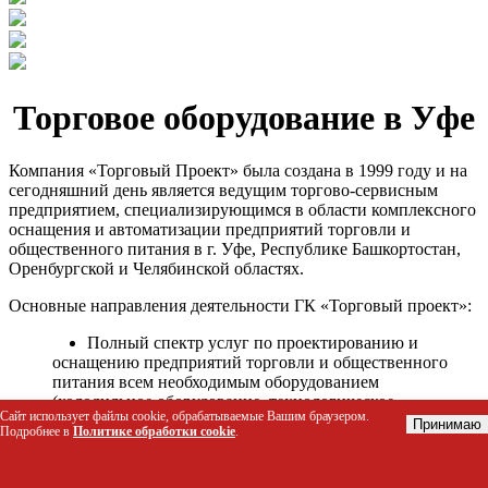
Торговое оборудование в Уфе
Компания «Торговый Проект» была создана в 1999 году и на
сегодняшний день является ведущим торгово-сервисным
предприятием, специализирующимся в области комплексного
оснащения и автоматизации предприятий торговли и
общественного питания в г. Уфе, Республике Башкортостан,
Оренбургской и Челябинской областях.
Основные направления деятельности ГК «Торговый проект»:
Полный спектр услуг по проектированию и
оснащению предприятий торговли и общественного
питания всем необходимым оборудованием
(холодильное оборудование, технологическое
Сайт использует файлы cookie, обрабатываемые Вашим браузером.
оборудование, стеллажное оборудование и т.д.);
Принимаю
Подробнее в
Политике обработки cookie
.
Автоматизация торговых процессов и внедрения
программных продуктов;
Гарантийное и послегарантийное сервисное