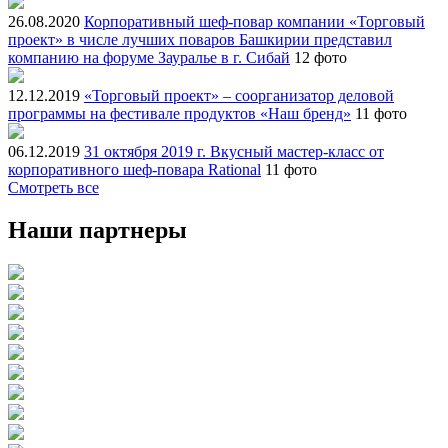
26.08.2020
Корпоративный шеф-повар компании «Торговый
проект» в числе лучших поваров Башкирии представил
компанию на форуме Зауралье в г. Сибай
12 фото
12.12.2019
«Торговый проект» – соорганизатор деловой
программы на фестивале продуктов «Наш бренд»
11 фото
06.12.2019
31 октября 2019 г. Вкусный мастер-класс от
корпоративного шеф-повара Rational
11 фото
Смотреть все
Наши партнеры