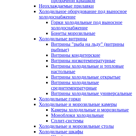
прозрачной крышкой
Неохлаждаемые прилавки
Холодильное оборудование под выносное
холодоснабжение
Горки холодильные под выносное
холодоснабжение
Бонеты морозильные
Холодильные витрины
Витрины "рыба на льду" (витрины
рыбные)
Витрины кондитерские
Витрины низкотемпературные
Витрины холодильные и тепловые
настольные
Витрины холодильные открытые
Витрины холодильные
среднетемпературные
Витрины холодильные универсальные
Холодильные горки
Холодильные и морозильные камеры
Камеры холодильные и морозильные
Моноблоки холодильные
Сплит-системы
Холодильные и морозильные столы
Холодильные шкафы