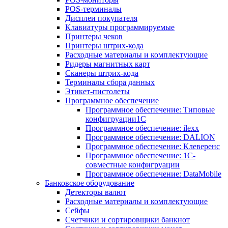
POS-терминалы
Дисплеи покупателя
Клавиатуры программируемые
Принтеры чеков
Принтеры штрих-кода
Расходные материалы и комплектующие
Ридеры магнитных карт
Сканеры штрих-кода
Терминалы сбора данных
Этикет-пистолеты
Программное обеспечение
Программное обеспечение: Типовые
конфигруации1С
Программное обеспечение: ilexx
Программное обеспечение: DALION
Программное обеспечение: Клеверенс
Программное обеспечение: 1С-
совместные конфигруации
Программное обеспечение: DataMobile
Банковское оборудование
Детекторы валют
Расходные материалы и комплектующие
Сейфы
Счетчики и сортировщики банкнот