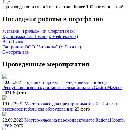
Уфе
Производство изделий из пластика
Более 100 наименований
Последние работы в портфолио
Магазин "Грильяж" (г. Стерлитамак)
Кулинармаркет Тэмле (г. Нефтекамск)
Эко Пышка
Гастроном ООО "Зириклы" (с. Бакалы)
Смотреть все
Проведенные мероприятия
30.03.2021
Торговый проект – генеральный спонсор
Республиканского кулинарного чемпионата «Gastro Master»
2021
6 фото
19.02.2021
Мастер-класс для предпринимателей г. Бирск на
высокорентабельном оборудовании
20 фото
22.09.2020
Мастер-класс на пароконвектомате Rational Icombi
live
9 фото