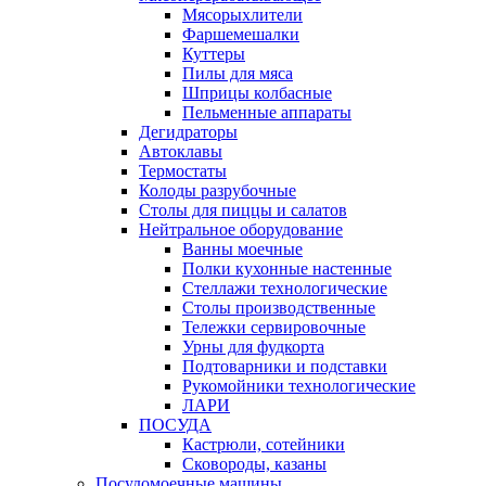
Мясорыхлители
Фаршемешалки
Куттеры
Пилы для мяса
Шприцы колбасные
Пельменные аппараты
Дегидраторы
Автоклавы
Термостаты
Колоды разрубочные
Столы для пиццы и салатов
Нейтральное оборудование
Ванны моечные
Полки кухонные настенные
Стеллажи технологические
Столы производственные
Тележки сервировочные
Урны для фудкорта
Подтоварники и подставки
Рукомойники технологические
ЛАРИ
ПОСУДА
Кастрюли, сотейники
Сковороды, казаны
Посудомоечные машины