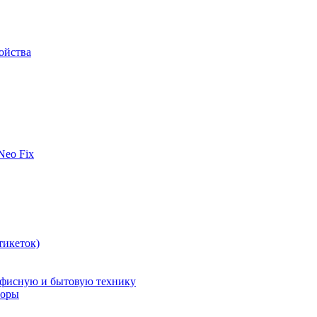
ойства
 Neo Fix
тикеток)
офисную и бытовую технику
поры