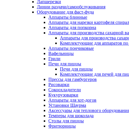
Лапшерезки
Линии раздачи/самообслуживания
Оборудование для фаст-фуда
Аппараты блинные
Аппараты для нарезки картофеля спира
Аппараты для попкорна
Аппараты для производства сахарной в
Аппараты для производства сахар
Комплектующие для аппаратов по 
Аппараты пончиковые
Вафельницы
Грили
Печи для пиццы
Печи для пиццы
Комплектующие для печей для пи
Прессы для гамбургеров
Рисоварки
Сокоохладители
Кукурузоварки
Аппараты для хот-догов
Установки Шаурма
Аксессуары для теплового оборудовани
Темперы для шоколада
Столы для пиццы
Фритюрницы