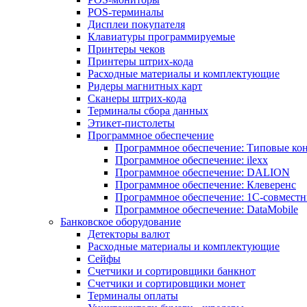
POS-терминалы
Дисплеи покупателя
Клавиатуры программируемые
Принтеры чеков
Принтеры штрих-кода
Расходные материалы и комплектующие
Ридеры магнитных карт
Сканеры штрих-кода
Терминалы сбора данных
Этикет-пистолеты
Программное обеспечение
Программное обеспечение: Типовые к
Программное обеспечение: ilexx
Программное обеспечение: DALION
Программное обеспечение: Клеверенс
Программное обеспечение: 1С-совмест
Программное обеспечение: DataMobile
Банковское оборудование
Детекторы валют
Расходные материалы и комплектующие
Сейфы
Счетчики и сортировщики банкнот
Счетчики и сортировщики монет
Терминалы оплаты