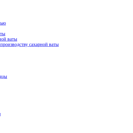
лью
аты
ной ваты
производству сахарной ваты
ццы
я