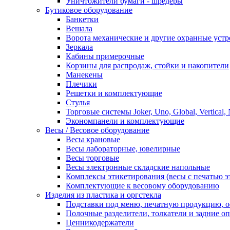
Уничтожители бумаги - шредеры
Бутиковое оборудование
Банкетки
Вешала
Ворота механические и другие охранные устр
Зеркала
Кабины примерочные
Корзины для распродаж, стойки и накопители
Манекены
Плечики
Решетки и комплектующие
Стулья
Торговые системы Joker, Uno, Global, Vertical,
Экономпанели и комплектующие
Весы / Весовое оборудование
Весы крановые
Весы лабораторные, ювелирные
Весы торговые
Весы электронные складские напольные
Комплексы этикетирования (весы с печатью э
Комплектующие к весовому оборудованию
Изделия из пластика и оргстекла
Подставки под меню, печатную продукцию, 
Полочные разделители, толкатели и задние о
Ценникодержатели