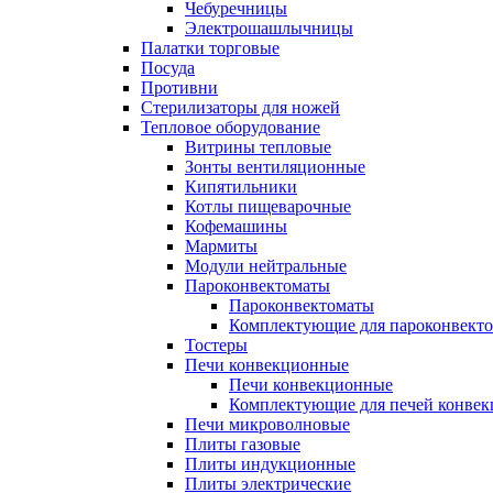
Чебуречницы
Электрошашлычницы
Палатки торговые
Посуда
Противни
Стерилизаторы для ножей
Тепловое оборудование
Витрины тепловые
Зонты вентиляционные
Кипятильники
Котлы пищеварочные
Кофемашины
Мармиты
Модули нейтральные
Пароконвектоматы
Пароконвектоматы
Комплектующие для пароконвекто
Тостеры
Печи конвекционные
Печи конвекционные
Комплектующие для печей конве
Печи микроволновые
Плиты газовые
Плиты индукционные
Плиты электрические