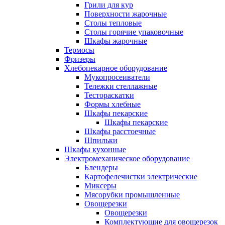
Грили для кур
Поверхности жарочные
Столы тепловые
Столы горячие упаковочные
Шкафы жарочные
Термосы
Фризеры
Хлебопекарное оборудование
Мукопросеиватели
Тележки стеллажные
Тестораскатки
Формы хлебные
Шкафы пекарские
Шкафы пекарские
Шкафы расстоечные
Шпильки
Шкафы кухонные
Электромеханическое оборудование
Блендеры
Картофелечистки электрические
Миксеры
Мясорубки промышленные
Овощерезки
Овощерезки
Комплектующие для овощерезок