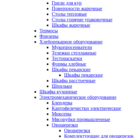
Грили для кур
Поверхности жарочные
Столы тепловые
Столы горячие упаковочные
Шкафы жарочные
Термосы
Фризеры
Хлебопекарное оборудование
Мукопросеиватели
Тележки стеллажные
Тестораскатки
Формы хлебные
Шкафы пекарские
Шкафы пекарские
Шкафы расстоечные
Шпильки
Шкафы кухонные
Электромеханическое оборудование
Блендеры
Картофелечистки электрические
Миксеры
Мясорубки промышленные
Овощерезки
Овощерезки
Комплектующие для овощерезок