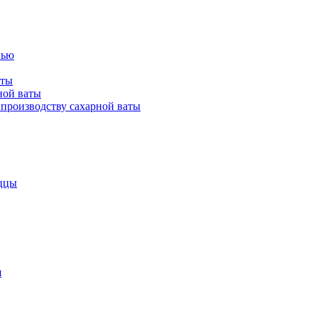
лью
аты
ной ваты
производству сахарной ваты
ццы
я