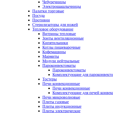
Чебуречницы
Электрошашлычницы
Палатки торговые
Посуда
Противни
Стерилизаторы для ножей
Тепловое оборудование
Витрины тепловые
Зонты вентиляционные
Кипятильники
Котлы пищеварочные
Кофемашины
Мармиты
Модули нейтральные
Пароконвектоматы
Пароконвектоматы
Комплектующие для пароконвекто
Тостеры
Печи конвекционные
Печи конвекционные
Комплектующие для печей конве
Печи микроволновые
Плиты газовые
Плиты индукционные
Плиты электрические