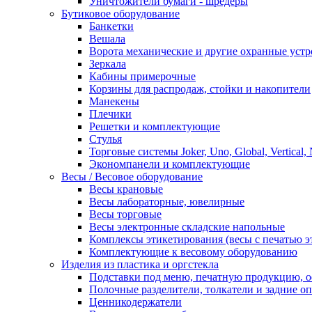
Уничтожители бумаги - шредеры
Бутиковое оборудование
Банкетки
Вешала
Ворота механические и другие охранные устр
Зеркала
Кабины примерочные
Корзины для распродаж, стойки и накопители
Манекены
Плечики
Решетки и комплектующие
Стулья
Торговые системы Joker, Uno, Global, Vertical,
Экономпанели и комплектующие
Весы / Весовое оборудование
Весы крановые
Весы лабораторные, ювелирные
Весы торговые
Весы электронные складские напольные
Комплексы этикетирования (весы с печатью э
Комплектующие к весовому оборудованию
Изделия из пластика и оргстекла
Подставки под меню, печатную продукцию, 
Полочные разделители, толкатели и задние о
Ценникодержатели