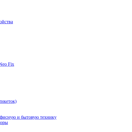
ойства
 Neo Fix
тикеток)
офисную и бытовую технику
поры