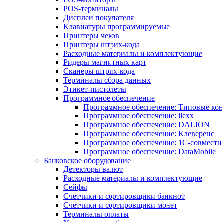
POS-терминалы
Дисплеи покупателя
Клавиатуры программируемые
Принтеры чеков
Принтеры штрих-кода
Расходные материалы и комплектующие
Ридеры магнитных карт
Сканеры штрих-кода
Терминалы сбора данных
Этикет-пистолеты
Программное обеспечение
Программное обеспечение: Типовые к
Программное обеспечение: ilexx
Программное обеспечение: DALION
Программное обеспечение: Клеверенс
Программное обеспечение: 1С-совмест
Программное обеспечение: DataMobile
Банковское оборудование
Детекторы валют
Расходные материалы и комплектующие
Сейфы
Счетчики и сортировщики банкнот
Счетчики и сортировщики монет
Терминалы оплаты