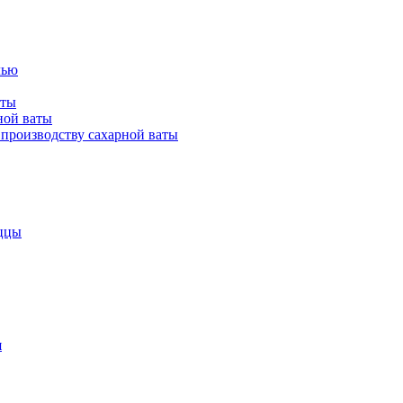
лью
аты
ной ваты
производству сахарной ваты
ццы
я