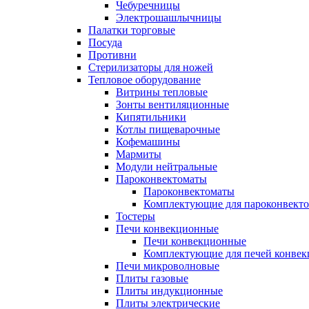
Чебуречницы
Электрошашлычницы
Палатки торговые
Посуда
Противни
Стерилизаторы для ножей
Тепловое оборудование
Витрины тепловые
Зонты вентиляционные
Кипятильники
Котлы пищеварочные
Кофемашины
Мармиты
Модули нейтральные
Пароконвектоматы
Пароконвектоматы
Комплектующие для пароконвекто
Тостеры
Печи конвекционные
Печи конвекционные
Комплектующие для печей конве
Печи микроволновые
Плиты газовые
Плиты индукционные
Плиты электрические