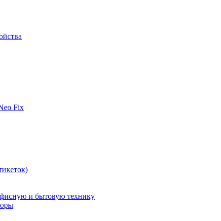
ойства
 Neo Fix
тикеток)
офисную и бытовую технику
поры