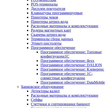
POS-терминалы
Дисплеи покупателя
Клавиатуры программируемые
Принтеры чеков
Принтеры штрих-кода
Расходные материалы и комплектующие
Ридеры магнитных карт
Сканеры штрих-кода
Терминалы сбора данных
Этикет-пистолеты
Программное обеспечение
Программное обеспечение: Типовые
конфигруации1С
Программное обеспечение: ilexx
Программное обеспечение: DALION
Программное обеспечение: Клеверенс
Программное обеспечение: 1С-
совместные конфигруации
Программное обеспечение: DataMobile
Банковское оборудование
Детекторы валют
Расходные материалы и комплектующие
Сейфы
Счетчики и сортировщики банкнот