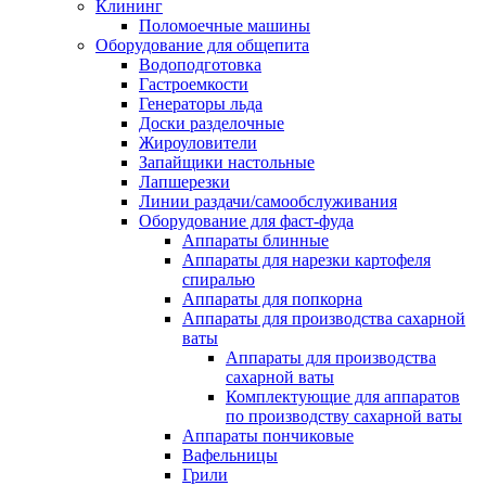
Клининг
Поломоечные машины
Оборудование для общепита
Водоподготовка
Гастроемкости
Генераторы льда
Доски разделочные
Жироуловители
Запайщики настольные
Лапшерезки
Линии раздачи/самообслуживания
Оборудование для фаст-фуда
Аппараты блинные
Аппараты для нарезки картофеля
спиралью
Аппараты для попкорна
Аппараты для производства сахарной
ваты
Аппараты для производства
сахарной ваты
Комплектующие для аппаратов
по производству сахарной ваты
Аппараты пончиковые
Вафельницы
Грили