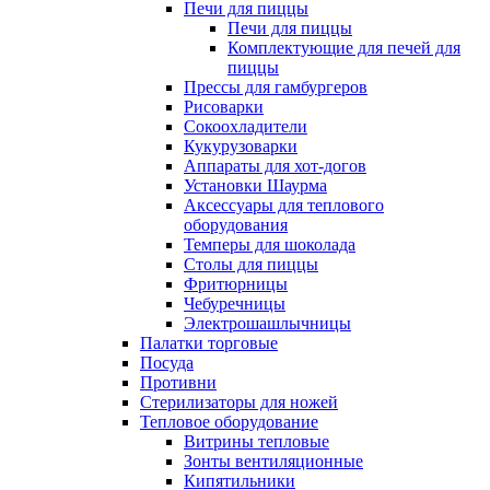
Печи для пиццы
Печи для пиццы
Комплектующие для печей для
пиццы
Прессы для гамбургеров
Рисоварки
Сокоохладители
Кукурузоварки
Аппараты для хот-догов
Установки Шаурма
Аксессуары для теплового
оборудования
Темперы для шоколада
Столы для пиццы
Фритюрницы
Чебуречницы
Электрошашлычницы
Палатки торговые
Посуда
Противни
Стерилизаторы для ножей
Тепловое оборудование
Витрины тепловые
Зонты вентиляционные
Кипятильники