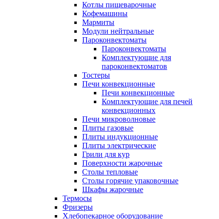
Котлы пищеварочные
Кофемашины
Мармиты
Модули нейтральные
Пароконвектоматы
Пароконвектоматы
Комплектующие для
пароконвектоматов
Тостеры
Печи конвекционные
Печи конвекционные
Комплектующие для печей
конвекционных
Печи микроволновые
Плиты газовые
Плиты индукционные
Плиты электрические
Грили для кур
Поверхности жарочные
Столы тепловые
Столы горячие упаковочные
Шкафы жарочные
Термосы
Фризеры
Хлебопекарное оборудование