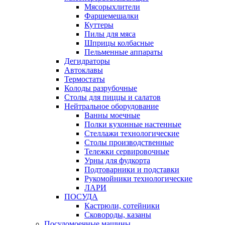
Мясорыхлители
Фаршемешалки
Куттеры
Пилы для мяса
Шприцы колбасные
Пельменные аппараты
Дегидраторы
Автоклавы
Термостаты
Колоды разрубочные
Столы для пиццы и салатов
Нейтральное оборудование
Ванны моечные
Полки кухонные настенные
Стеллажи технологические
Столы производственные
Тележки сервировочные
Урны для фудкорта
Подтоварники и подставки
Рукомойники технологические
ЛАРИ
ПОСУДА
Кастрюли, сотейники
Сковороды, казаны
Посудомоечные машины