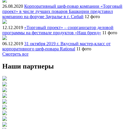
26.08.2020
Корпоративный шеф-повар компании «Торговый
проект» в числе лучших поваров Башкирии представил
компанию на форуме Зауралье в г. Сибай
12 фото
12.12.2019
«Торговый проект» – соорганизатор деловой
программы на фестивале продуктов «Наш бренд»
11 фото
06.12.2019
31 октября 2019 г. Вкусный мастер-класс от
корпоративного шеф-повара Rational
11 фото
Смотреть все
Наши партнеры