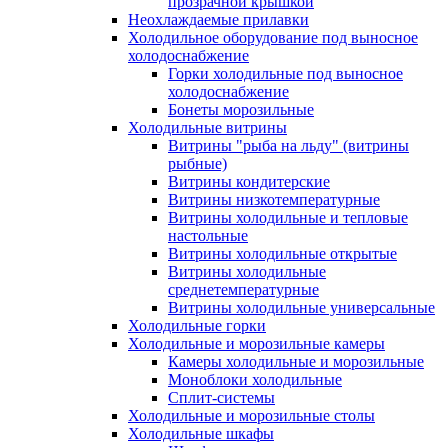
прозрачной крышкой
Неохлаждаемые прилавки
Холодильное оборудование под выносное
холодоснабжение
Горки холодильные под выносное
холодоснабжение
Бонеты морозильные
Холодильные витрины
Витрины "рыба на льду" (витрины
рыбные)
Витрины кондитерские
Витрины низкотемпературные
Витрины холодильные и тепловые
настольные
Витрины холодильные открытые
Витрины холодильные
среднетемпературные
Витрины холодильные универсальные
Холодильные горки
Холодильные и морозильные камеры
Камеры холодильные и морозильные
Моноблоки холодильные
Сплит-системы
Холодильные и морозильные столы
Холодильные шкафы