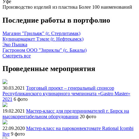
Уфе
Производство изделий из пластика
Более 100 наименований
Последние работы в портфолио
Магазин "Грильяж" (г. Стерлитамак)
Кулинармаркет Тэмле (г. Нефтекамск)
Эко Пышка
Гастроном ООО "Зириклы" (с. Бакалы)
Смотреть все
Проведенные мероприятия
30.03.2021
Торговый проект – генеральный спонсор
Республиканского кулинарного чемпионата «Gastro Master»
2021
6 фото
19.02.2021
Мастер-класс для предпринимателей г. Бирск на
высокорентабельном оборудовании
20 фото
22.09.2020
Мастер-класс на пароконвектомате Rational Icombi
live
9 фото