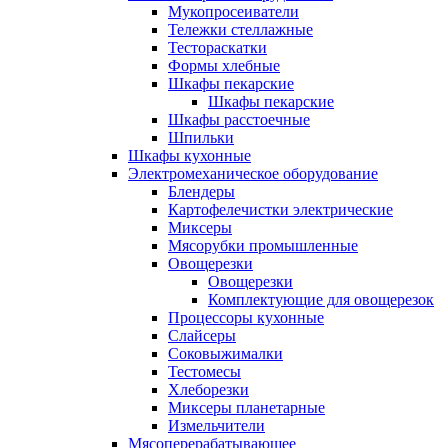
Мукопросеиватели
Тележки стеллажные
Тестораскатки
Формы хлебные
Шкафы пекарские
Шкафы пекарские
Шкафы расстоечные
Шпильки
Шкафы кухонные
Электромеханическое оборудование
Блендеры
Картофелечистки электрические
Миксеры
Мясорубки промышленные
Овощерезки
Овощерезки
Комплектующие для овощерезок
Процессоры кухонные
Слайсеры
Соковыжималки
Тестомесы
Хлеборезки
Миксеры планетарные
Измельчители
Мясоперерабатывающее