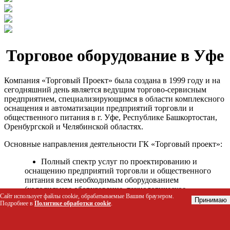
Торговое оборудование в Уфе
Компания «Торговый Проект» была создана в 1999 году и на
сегодняшний день является ведущим торгово-сервисным
предприятием, специализирующимся в области комплексного
оснащения и автоматизации предприятий торговли и
общественного питания в г. Уфе, Республике Башкортостан,
Оренбургской и Челябинской областях.
Основные направления деятельности ГК «Торговый проект»:
Полный спектр услуг по проектированию и
оснащению предприятий торговли и общественного
питания всем необходимым оборудованием
(холодильное оборудование, технологическое
Сайт использует файлы cookie, обрабатываемые Вашим браузером.
оборудование, стеллажное оборудование и т.д.);
Принимаю
Подробнее в
Политике обработки cookie
.
Автоматизация торговых процессов и внедрения
программных продуктов;
Гарантийное и послегарантийное сервисное