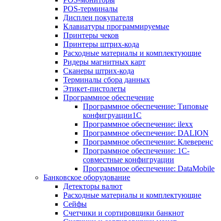
POS-терминалы
Дисплеи покупателя
Клавиатуры программируемые
Принтеры чеков
Принтеры штрих-кода
Расходные материалы и комплектующие
Ридеры магнитных карт
Сканеры штрих-кода
Терминалы сбора данных
Этикет-пистолеты
Программное обеспечение
Программное обеспечение: Типовые
конфигруации1С
Программное обеспечение: ilexx
Программное обеспечение: DALION
Программное обеспечение: Клеверенс
Программное обеспечение: 1С-
совместные конфигруации
Программное обеспечение: DataMobile
Банковское оборудование
Детекторы валют
Расходные материалы и комплектующие
Сейфы
Счетчики и сортировщики банкнот