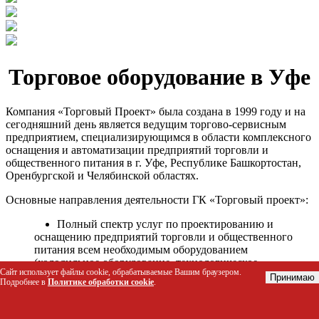
Торговое оборудование в Уфе
Компания «Торговый Проект» была создана в 1999 году и на
сегодняшний день является ведущим торгово-сервисным
предприятием, специализирующимся в области комплексного
оснащения и автоматизации предприятий торговли и
общественного питания в г. Уфе, Республике Башкортостан,
Оренбургской и Челябинской областях.
Основные направления деятельности ГК «Торговый проект»:
Полный спектр услуг по проектированию и
оснащению предприятий торговли и общественного
питания всем необходимым оборудованием
(холодильное оборудование, технологическое
Сайт использует файлы cookie, обрабатываемые Вашим браузером.
оборудование, стеллажное оборудование и т.д.);
Принимаю
Подробнее в
Политике обработки cookie
.
Автоматизация торговых процессов и внедрения
программных продуктов;
Гарантийное и послегарантийное сервисное