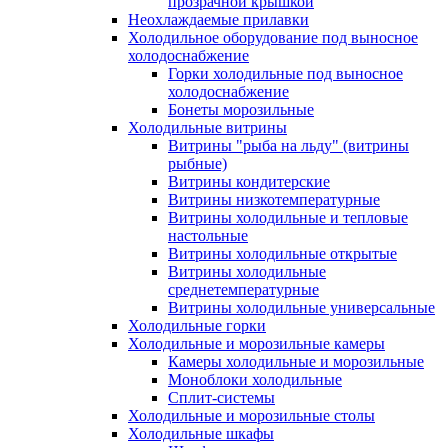
прозрачной крышкой
Неохлаждаемые прилавки
Холодильное оборудование под выносное
холодоснабжение
Горки холодильные под выносное
холодоснабжение
Бонеты морозильные
Холодильные витрины
Витрины "рыба на льду" (витрины
рыбные)
Витрины кондитерские
Витрины низкотемпературные
Витрины холодильные и тепловые
настольные
Витрины холодильные открытые
Витрины холодильные
среднетемпературные
Витрины холодильные универсальные
Холодильные горки
Холодильные и морозильные камеры
Камеры холодильные и морозильные
Моноблоки холодильные
Сплит-системы
Холодильные и морозильные столы
Холодильные шкафы