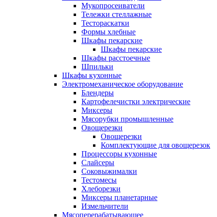
Мукопросеиватели
Тележки стеллажные
Тестораскатки
Формы хлебные
Шкафы пекарские
Шкафы пекарские
Шкафы расстоечные
Шпильки
Шкафы кухонные
Электромеханическое оборудование
Блендеры
Картофелечистки электрические
Миксеры
Мясорубки промышленные
Овощерезки
Овощерезки
Комплектующие для овощерезок
Процессоры кухонные
Слайсеры
Соковыжималки
Тестомесы
Хлеборезки
Миксеры планетарные
Измельчители
Мясоперерабатывающее