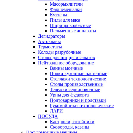
Мясорыхлители
Фаршемешалки
Куттеры
Пилы для мяса
Шприцы колбасные
Пельменные аппараты
Дегидраторы
Автоклавы
Термостаты
Колоды разрубочные
Столы для пиццы и салатов
Нейтральное оборудование
Ванны моечные
Полки кухонные настенные
Стеллажи технологические
Столы производственные
Тележки сервировочные
Урны для фудкорта
Подтоварники и подставки
Рукомойники технологические
ЛАРИ
ПОСУДА
Кастрюли, сотейники
Сковороды, казаны
Посудомоечные машины