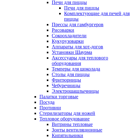
Печи для пиццы
Печи для пиццы
Комплектующие для печей для
пиццы
Прессы для гамбургеров
Рисоварки
Сокоохладители
Кукурузоварки
Аппараты для хот-догов
Установки Шаурма
Аксессуары для теплового
оборудования
Темперы для шоколада
Столы для пиццы
Фритюрницы
Чебуречницы
Электрошашлычницы
Палатки торговые
Посуда
Противни
Стерилизаторы для ножей
Тепловое оборудование
Витрины тепловые
Зонты вентиляционные
Кипятильники