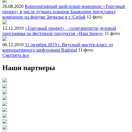
26.08.2020
Корпоративный шеф-повар компании «Торговый
проект» в числе лучших поваров Башкирии представил
компанию на форуме Зауралье в г. Сибай
12 фото
12.12.2019
«Торговый проект» – соорганизатор деловой
программы на фестивале продуктов «Наш бренд»
11 фото
06.12.2019
31 октября 2019 г. Вкусный мастер-класс от
корпоративного шеф-повара Rational
11 фото
Смотреть все
Наши партнеры