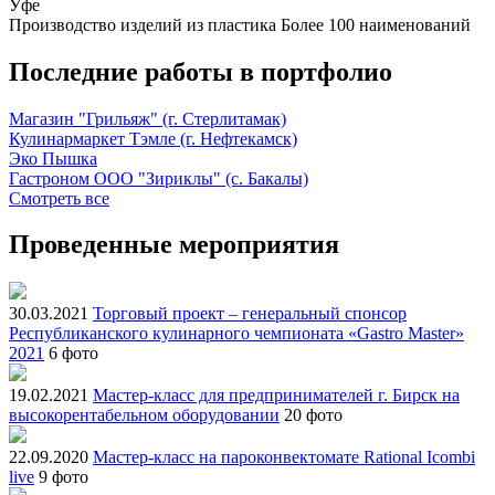
Уфе
Производство изделий из пластика
Более 100 наименований
Последние работы в портфолио
Магазин "Грильяж" (г. Стерлитамак)
Кулинармаркет Тэмле (г. Нефтекамск)
Эко Пышка
Гастроном ООО "Зириклы" (с. Бакалы)
Смотреть все
Проведенные мероприятия
30.03.2021
Торговый проект – генеральный спонсор
Республиканского кулинарного чемпионата «Gastro Master»
2021
6 фото
19.02.2021
Мастер-класс для предпринимателей г. Бирск на
высокорентабельном оборудовании
20 фото
22.09.2020
Мастер-класс на пароконвектомате Rational Icombi
live
9 фото