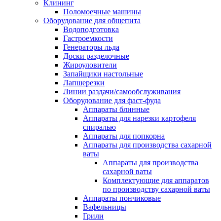
Клининг
Поломоечные машины
Оборудование для общепита
Водоподготовка
Гастроемкости
Генераторы льда
Доски разделочные
Жироуловители
Запайщики настольные
Лапшерезки
Линии раздачи/самообслуживания
Оборудование для фаст-фуда
Аппараты блинные
Аппараты для нарезки картофеля
спиралью
Аппараты для попкорна
Аппараты для производства сахарной
ваты
Аппараты для производства
сахарной ваты
Комплектующие для аппаратов
по производству сахарной ваты
Аппараты пончиковые
Вафельницы
Грили