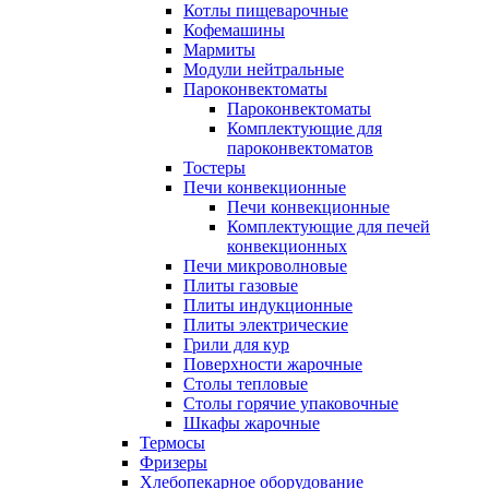
Котлы пищеварочные
Кофемашины
Мармиты
Модули нейтральные
Пароконвектоматы
Пароконвектоматы
Комплектующие для
пароконвектоматов
Тостеры
Печи конвекционные
Печи конвекционные
Комплектующие для печей
конвекционных
Печи микроволновые
Плиты газовые
Плиты индукционные
Плиты электрические
Грили для кур
Поверхности жарочные
Столы тепловые
Столы горячие упаковочные
Шкафы жарочные
Термосы
Фризеры
Хлебопекарное оборудование