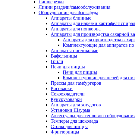
Лапшерезки
Линии раздачи/самообслуживания
Оборудование для фаст-фуда
Аппараты блинные
Аппараты для нарезки картофеля спира
Аппараты для попкорна
Аппараты для производства сахарной в
Аппараты для производства сахар
Комплектующие для аппаратов по 
Аппараты пончиковые
Вафельницы
Грили
Печи для пиццы
Печи для пиццы
Комплектующие для печей для пи
Прессы для гамбургеров
Рисоварки
Сокоохладители
Кукурузоварки
Аппараты для хот-догов
Установки Шаурма
Аксессуары для теплового оборудовани
Темперы для шоколада
Столы для пиццы
Фритюрницы