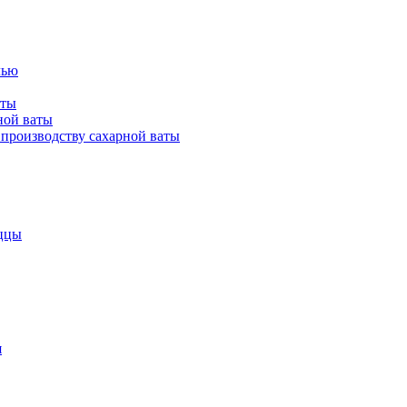
лью
аты
ной ваты
производству сахарной ваты
ццы
я