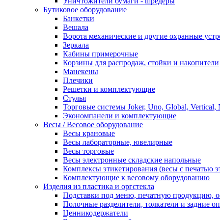
Уничтожители бумаги - шредеры
Бутиковое оборудование
Банкетки
Вешала
Ворота механические и другие охранные устр
Зеркала
Кабины примерочные
Корзины для распродаж, стойки и накопители
Манекены
Плечики
Решетки и комплектующие
Стулья
Торговые системы Joker, Uno, Global, Vertical,
Экономпанели и комплектующие
Весы / Весовое оборудование
Весы крановые
Весы лабораторные, ювелирные
Весы торговые
Весы электронные складские напольные
Комплексы этикетирования (весы с печатью э
Комплектующие к весовому оборудованию
Изделия из пластика и оргстекла
Подставки под меню, печатную продукцию, 
Полочные разделители, толкатели и задние о
Ценникодержатели