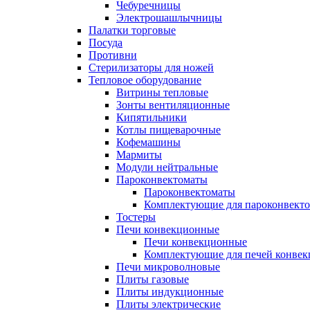
Чебуречницы
Электрошашлычницы
Палатки торговые
Посуда
Противни
Стерилизаторы для ножей
Тепловое оборудование
Витрины тепловые
Зонты вентиляционные
Кипятильники
Котлы пищеварочные
Кофемашины
Мармиты
Модули нейтральные
Пароконвектоматы
Пароконвектоматы
Комплектующие для пароконвекто
Тостеры
Печи конвекционные
Печи конвекционные
Комплектующие для печей конве
Печи микроволновые
Плиты газовые
Плиты индукционные
Плиты электрические