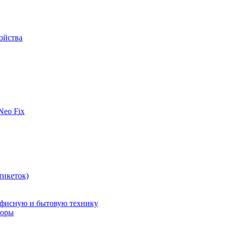
ойства
 Neo Fix
тикеток)
офисную и бытовую технику
поры