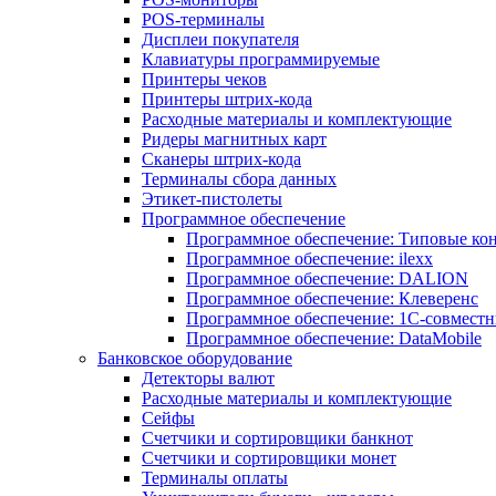
POS-терминалы
Дисплеи покупателя
Клавиатуры программируемые
Принтеры чеков
Принтеры штрих-кода
Расходные материалы и комплектующие
Ридеры магнитных карт
Сканеры штрих-кода
Терминалы сбора данных
Этикет-пистолеты
Программное обеспечение
Программное обеспечение: Типовые к
Программное обеспечение: ilexx
Программное обеспечение: DALION
Программное обеспечение: Клеверенс
Программное обеспечение: 1С-совмест
Программное обеспечение: DataMobile
Банковское оборудование
Детекторы валют
Расходные материалы и комплектующие
Сейфы
Счетчики и сортировщики банкнот
Счетчики и сортировщики монет
Терминалы оплаты