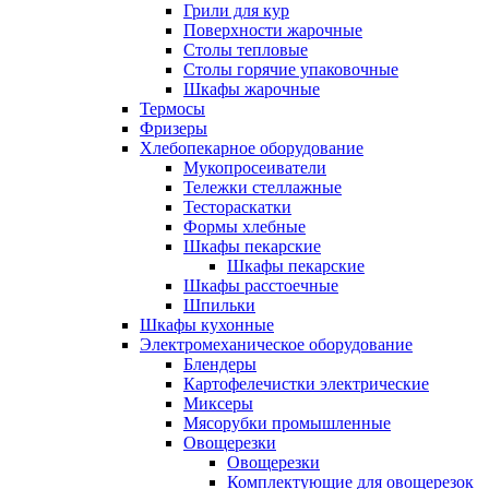
Грили для кур
Поверхности жарочные
Столы тепловые
Столы горячие упаковочные
Шкафы жарочные
Термосы
Фризеры
Хлебопекарное оборудование
Мукопросеиватели
Тележки стеллажные
Тестораскатки
Формы хлебные
Шкафы пекарские
Шкафы пекарские
Шкафы расстоечные
Шпильки
Шкафы кухонные
Электромеханическое оборудование
Блендеры
Картофелечистки электрические
Миксеры
Мясорубки промышленные
Овощерезки
Овощерезки
Комплектующие для овощерезок