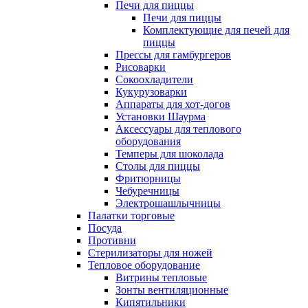
Печи для пиццы
Печи для пиццы
Комплектующие для печей для
пиццы
Прессы для гамбургеров
Рисоварки
Сокоохладители
Кукурузоварки
Аппараты для хот-догов
Установки Шаурма
Аксессуары для теплового
оборудования
Темперы для шоколада
Столы для пиццы
Фритюрницы
Чебуречницы
Электрошашлычницы
Палатки торговые
Посуда
Противни
Стерилизаторы для ножей
Тепловое оборудование
Витрины тепловые
Зонты вентиляционные
Кипятильники