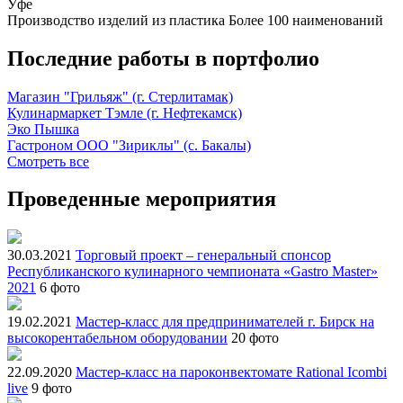
Уфе
Производство изделий из пластика
Более 100 наименований
Последние работы в портфолио
Магазин "Грильяж" (г. Стерлитамак)
Кулинармаркет Тэмле (г. Нефтекамск)
Эко Пышка
Гастроном ООО "Зириклы" (с. Бакалы)
Смотреть все
Проведенные мероприятия
30.03.2021
Торговый проект – генеральный спонсор
Республиканского кулинарного чемпионата «Gastro Master»
2021
6 фото
19.02.2021
Мастер-класс для предпринимателей г. Бирск на
высокорентабельном оборудовании
20 фото
22.09.2020
Мастер-класс на пароконвектомате Rational Icombi
live
9 фото