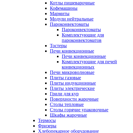
Котлы пищеварочные
Кофемашины
Мармиты
Модули нейтральные
Пароконвектоматы
Пароконвектоматы
Комплектующие для
пароконвектоматов
Тостеры
Печи конвекционные
Печи конвекционные
Комплектующие для печей
конвекционных
Печи микроволновые
Плиты газовые
Плиты индукционные
Плиты электрические
Грили для кур
Поверхности жарочные
Столы тепловые
Столы горячие упаковочные
Шкафы жарочные
Термосы
Фризеры
Хлебопекарное оборудование