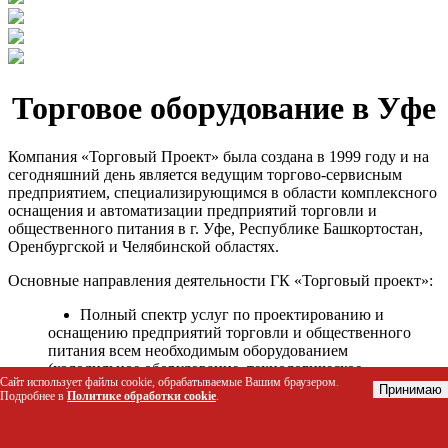
Торговое оборудование в Уфе
Компания «Торговый Проект» была создана в 1999 году и на
сегодняшний день является ведущим торгово-сервисным
предприятием, специализирующимся в области комплексного
оснащения и автоматизации предприятий торговли и
общественного питания в г. Уфе, Республике Башкортостан,
Оренбургской и Челябинской областях.
Основные направления деятельности ГК «Торговый проект»:
Полный спектр услуг по проектированию и
оснащению предприятий торговли и общественного
питания всем необходимым оборудованием
(холодильное оборудование, технологическое
Сайт использует файлы cookie, обрабатываемые Вашим браузером.
оборудование, стеллажное оборудование и т.д.);
Принимаю
Подробнее в
Политике обработки cookie
.
Автоматизация торговых процессов и внедрения
программных продуктов;
Гарантийное и послегарантийное сервисное