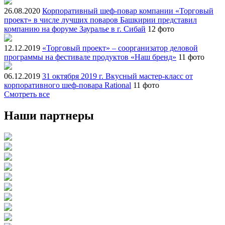
26.08.2020
Корпоративный шеф-повар компании «Торговый
проект» в числе лучших поваров Башкирии представил
компанию на форуме Зауралье в г. Сибай
12 фото
12.12.2019
«Торговый проект» – соорганизатор деловой
программы на фестивале продуктов «Наш бренд»
11 фото
06.12.2019
31 октября 2019 г. Вкусный мастер-класс от
корпоративного шеф-повара Rational
11 фото
Смотреть все
Наши партнеры