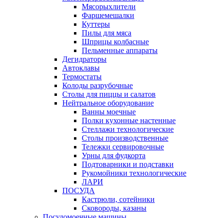
Мясорыхлители
Фаршемешалки
Куттеры
Пилы для мяса
Шприцы колбасные
Пельменные аппараты
Дегидраторы
Автоклавы
Термостаты
Колоды разрубочные
Столы для пиццы и салатов
Нейтральное оборудование
Ванны моечные
Полки кухонные настенные
Стеллажи технологические
Столы производственные
Тележки сервировочные
Урны для фудкорта
Подтоварники и подставки
Рукомойники технологические
ЛАРИ
ПОСУДА
Кастрюли, сотейники
Сковороды, казаны
Посудомоечные машины