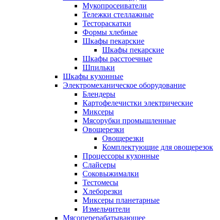
Мукопросеиватели
Тележки стеллажные
Тестораскатки
Формы хлебные
Шкафы пекарские
Шкафы пекарские
Шкафы расстоечные
Шпильки
Шкафы кухонные
Электромеханическое оборудование
Блендеры
Картофелечистки электрические
Миксеры
Мясорубки промышленные
Овощерезки
Овощерезки
Комплектующие для овощерезок
Процессоры кухонные
Слайсеры
Соковыжималки
Тестомесы
Хлеборезки
Миксеры планетарные
Измельчители
Мясоперерабатывающее