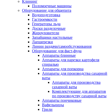
Клининг
Поломоечные машины
Оборудование для общепита
Водоподготовка
Гастроемкости
Генераторы льда
Доски разделочные
Жироуловители
Запайщики настольные
Лапшерезки
Линии раздачи/самообслуживания
Оборудование для фаст-фуда
Аппараты блинные
Аппараты для нарезки картофеля
спиралью
Аппараты для попкорна
Аппараты для производства сахарной
ваты
Аппараты для производства
сахарной ваты
Комплектующие для аппаратов
по производству сахарной ваты
Аппараты пончиковые
Вафельницы
Грили