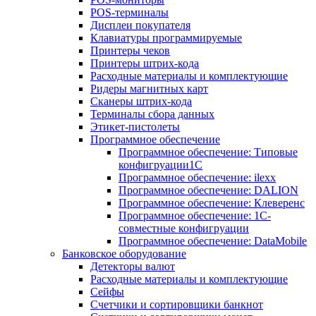
POS-терминалы
Дисплеи покупателя
Клавиатуры программируемые
Принтеры чеков
Принтеры штрих-кода
Расходные материалы и комплектующие
Ридеры магнитных карт
Сканеры штрих-кода
Терминалы сбора данных
Этикет-пистолеты
Программное обеспечение
Программное обеспечение: Типовые
конфигруации1С
Программное обеспечение: ilexx
Программное обеспечение: DALION
Программное обеспечение: Клеверенс
Программное обеспечение: 1С-
совместные конфигруации
Программное обеспечение: DataMobile
Банковское оборудование
Детекторы валют
Расходные материалы и комплектующие
Сейфы
Счетчики и сортировщики банкнот