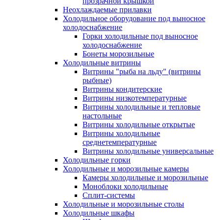
прозрачной крышкой
Неохлаждаемые прилавки
Холодильное оборудование под выносное
холодоснабжение
Горки холодильные под выносное
холодоснабжение
Бонеты морозильные
Холодильные витрины
Витрины "рыба на льду" (витрины
рыбные)
Витрины кондитерские
Витрины низкотемпературные
Витрины холодильные и тепловые
настольные
Витрины холодильные открытые
Витрины холодильные
среднетемпературные
Витрины холодильные универсальные
Холодильные горки
Холодильные и морозильные камеры
Камеры холодильные и морозильные
Моноблоки холодильные
Сплит-системы
Холодильные и морозильные столы
Холодильные шкафы