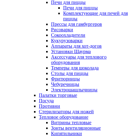
Печи для пиццы
Печи для пиццы
Комплектующие для печей для
пиццы
Прессы для гамбургеров
Рисоварки
Сокоохладители
Кукурузоварки
Аппараты для хот-догов
Установки Шаурма
Аксессуары для теплового
оборудования
Темперы для шоколада
Столы для пиццы
Фритюрницы
Чебуречницы
Электрошашлычницы
Палатки торговые
Посуда
Противни
Стерилизаторы для ножей
Тепловое оборудование
Витрины тепловые
Зонты вентиляционные
Кипятильники