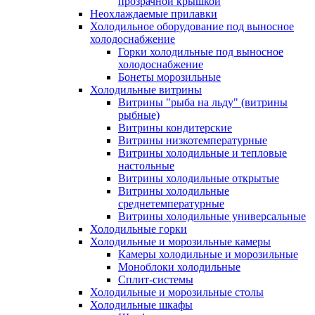
прозрачной крышкой
Неохлаждаемые прилавки
Холодильное оборудование под выносное
холодоснабжение
Горки холодильные под выносное
холодоснабжение
Бонеты морозильные
Холодильные витрины
Витрины "рыба на льду" (витрины
рыбные)
Витрины кондитерские
Витрины низкотемпературные
Витрины холодильные и тепловые
настольные
Витрины холодильные открытые
Витрины холодильные
среднетемпературные
Витрины холодильные универсальные
Холодильные горки
Холодильные и морозильные камеры
Камеры холодильные и морозильные
Моноблоки холодильные
Сплит-системы
Холодильные и морозильные столы
Холодильные шкафы