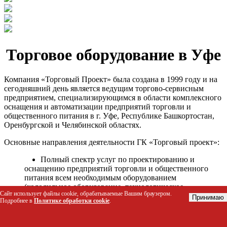
Торговое оборудование в Уфе
Компания «Торговый Проект» была создана в 1999 году и на
сегодняшний день является ведущим торгово-сервисным
предприятием, специализирующимся в области комплексного
оснащения и автоматизации предприятий торговли и
общественного питания в г. Уфе, Республике Башкортостан,
Оренбургской и Челябинской областях.
Основные направления деятельности ГК «Торговый проект»:
Полный спектр услуг по проектированию и
оснащению предприятий торговли и общественного
питания всем необходимым оборудованием
(холодильное оборудование, технологическое
Сайт использует файлы cookie, обрабатываемые Вашим браузером.
оборудование, стеллажное оборудование и т.д.);
Принимаю
Подробнее в
Политике обработки cookie
.
Автоматизация торговых процессов и внедрения
программных продуктов;
Гарантийное и послегарантийное сервисное