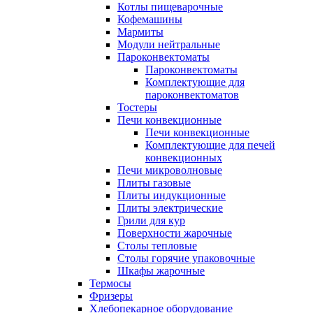
Котлы пищеварочные
Кофемашины
Мармиты
Модули нейтральные
Пароконвектоматы
Пароконвектоматы
Комплектующие для
пароконвектоматов
Тостеры
Печи конвекционные
Печи конвекционные
Комплектующие для печей
конвекционных
Печи микроволновые
Плиты газовые
Плиты индукционные
Плиты электрические
Грили для кур
Поверхности жарочные
Столы тепловые
Столы горячие упаковочные
Шкафы жарочные
Термосы
Фризеры
Хлебопекарное оборудование