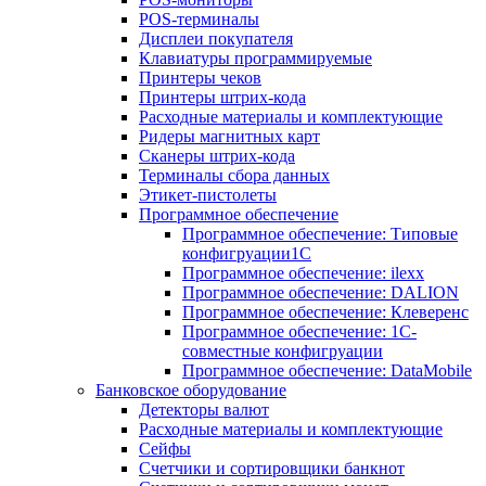
POS-терминалы
Дисплеи покупателя
Клавиатуры программируемые
Принтеры чеков
Принтеры штрих-кода
Расходные материалы и комплектующие
Ридеры магнитных карт
Сканеры штрих-кода
Терминалы сбора данных
Этикет-пистолеты
Программное обеспечение
Программное обеспечение: Типовые
конфигруации1С
Программное обеспечение: ilexx
Программное обеспечение: DALION
Программное обеспечение: Клеверенс
Программное обеспечение: 1С-
совместные конфигруации
Программное обеспечение: DataMobile
Банковское оборудование
Детекторы валют
Расходные материалы и комплектующие
Сейфы
Счетчики и сортировщики банкнот