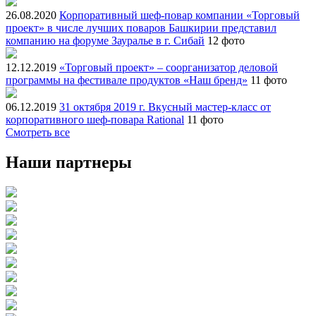
26.08.2020
Корпоративный шеф-повар компании «Торговый
проект» в числе лучших поваров Башкирии представил
компанию на форуме Зауралье в г. Сибай
12 фото
12.12.2019
«Торговый проект» – соорганизатор деловой
программы на фестивале продуктов «Наш бренд»
11 фото
06.12.2019
31 октября 2019 г. Вкусный мастер-класс от
корпоративного шеф-повара Rational
11 фото
Смотреть все
Наши партнеры