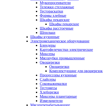
Мукопросеиватели
Тележки стеллажные
Тестораскатки
Формы хлебные
Шкафы пекарские
Шкафы пекарские
Шкафы расстоечные
Шпильки
Шкафы кухонные
Электромеханическое оборудование
Блендеры
Картофелечистки электрические
Миксеры
Мясорубки промышленные
Овощерезки
Овощерезки
Комплектующие для овощерезок
Процессоры кухонные
Слайсеры
Соковыжималки
Тестомесы
Хлеборезки
Миксеры планетарные
Измельчители
Мясоперерабатывающее