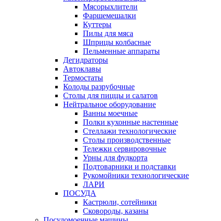
Мясорыхлители
Фаршемешалки
Куттеры
Пилы для мяса
Шприцы колбасные
Пельменные аппараты
Дегидраторы
Автоклавы
Термостаты
Колоды разрубочные
Столы для пиццы и салатов
Нейтральное оборудование
Ванны моечные
Полки кухонные настенные
Стеллажи технологические
Столы производственные
Тележки сервировочные
Урны для фудкорта
Подтоварники и подставки
Рукомойники технологические
ЛАРИ
ПОСУДА
Кастрюли, сотейники
Сковороды, казаны
Посудомоечные машины