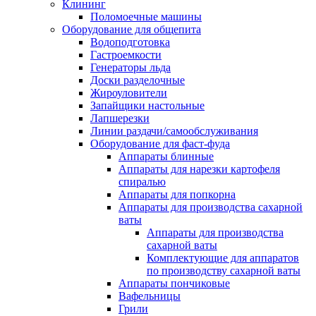
Клининг
Поломоечные машины
Оборудование для общепита
Водоподготовка
Гастроемкости
Генераторы льда
Доски разделочные
Жироуловители
Запайщики настольные
Лапшерезки
Линии раздачи/самообслуживания
Оборудование для фаст-фуда
Аппараты блинные
Аппараты для нарезки картофеля
спиралью
Аппараты для попкорна
Аппараты для производства сахарной
ваты
Аппараты для производства
сахарной ваты
Комплектующие для аппаратов
по производству сахарной ваты
Аппараты пончиковые
Вафельницы
Грили