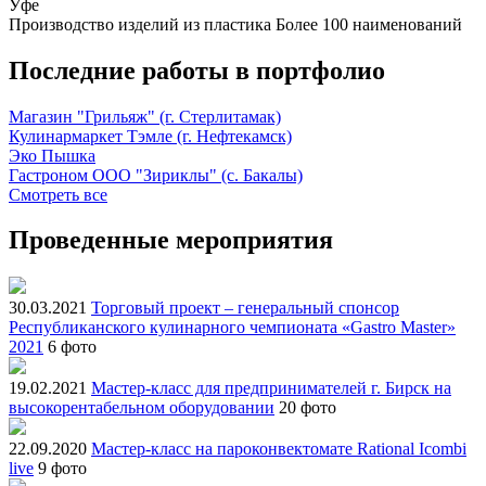
Уфе
Производство изделий из пластика
Более 100 наименований
Последние работы в портфолио
Магазин "Грильяж" (г. Стерлитамак)
Кулинармаркет Тэмле (г. Нефтекамск)
Эко Пышка
Гастроном ООО "Зириклы" (с. Бакалы)
Смотреть все
Проведенные мероприятия
30.03.2021
Торговый проект – генеральный спонсор
Республиканского кулинарного чемпионата «Gastro Master»
2021
6 фото
19.02.2021
Мастер-класс для предпринимателей г. Бирск на
высокорентабельном оборудовании
20 фото
22.09.2020
Мастер-класс на пароконвектомате Rational Icombi
live
9 фото