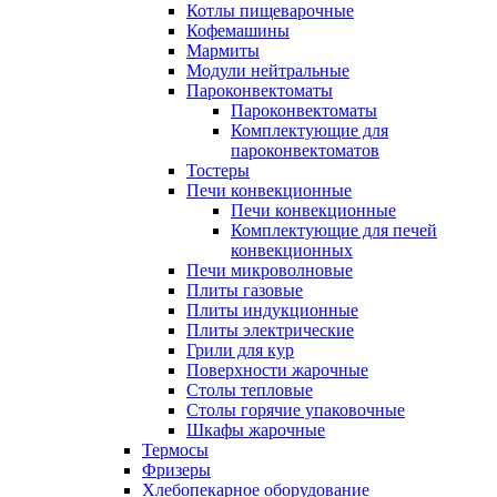
Котлы пищеварочные
Кофемашины
Мармиты
Модули нейтральные
Пароконвектоматы
Пароконвектоматы
Комплектующие для
пароконвектоматов
Тостеры
Печи конвекционные
Печи конвекционные
Комплектующие для печей
конвекционных
Печи микроволновые
Плиты газовые
Плиты индукционные
Плиты электрические
Грили для кур
Поверхности жарочные
Столы тепловые
Столы горячие упаковочные
Шкафы жарочные
Термосы
Фризеры
Хлебопекарное оборудование