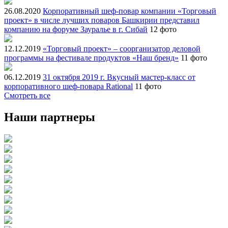
26.08.2020
Корпоративный шеф-повар компании «Торговый
проект» в числе лучших поваров Башкирии представил
компанию на форуме Зауралье в г. Сибай
12 фото
12.12.2019
«Торговый проект» – соорганизатор деловой
программы на фестивале продуктов «Наш бренд»
11 фото
06.12.2019
31 октября 2019 г. Вкусный мастер-класс от
корпоративного шеф-повара Rational
11 фото
Смотреть все
Наши партнеры