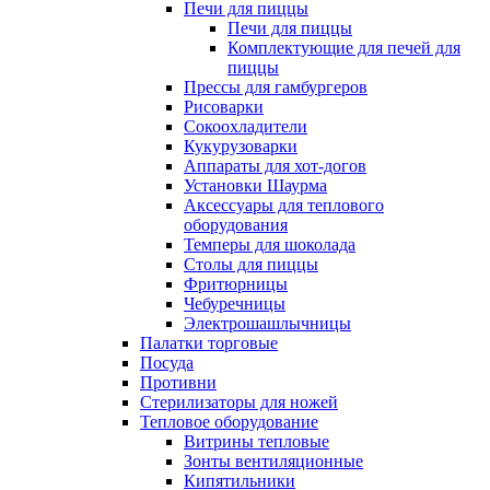
Печи для пиццы
Печи для пиццы
Комплектующие для печей для
пиццы
Прессы для гамбургеров
Рисоварки
Сокоохладители
Кукурузоварки
Аппараты для хот-догов
Установки Шаурма
Аксессуары для теплового
оборудования
Темперы для шоколада
Столы для пиццы
Фритюрницы
Чебуречницы
Электрошашлычницы
Палатки торговые
Посуда
Противни
Стерилизаторы для ножей
Тепловое оборудование
Витрины тепловые
Зонты вентиляционные
Кипятильники