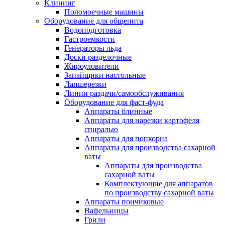
Клининг
Поломоечные машины
Оборудование для общепита
Водоподготовка
Гастроемкости
Генераторы льда
Доски разделочные
Жироуловители
Запайщики настольные
Лапшерезки
Линии раздачи/самообслуживания
Оборудование для фаст-фуда
Аппараты блинные
Аппараты для нарезки картофеля
спиралью
Аппараты для попкорна
Аппараты для производства сахарной
ваты
Аппараты для производства
сахарной ваты
Комплектующие для аппаратов
по производству сахарной ваты
Аппараты пончиковые
Вафельницы
Грили