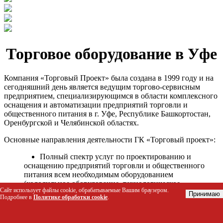
Торговое оборудование в Уфе
Компания «Торговый Проект» была создана в 1999 году и на
сегодняшний день является ведущим торгово-сервисным
предприятием, специализирующимся в области комплексного
оснащения и автоматизации предприятий торговли и
общественного питания в г. Уфе, Республике Башкортостан,
Оренбургской и Челябинской областях.
Основные направления деятельности ГК «Торговый проект»:
Полный спектр услуг по проектированию и
оснащению предприятий торговли и общественного
питания всем необходимым оборудованием
(холодильное оборудование, технологическое
Сайт использует файлы cookie, обрабатываемые Вашим браузером.
оборудование, стеллажное оборудование и т.д.);
Принимаю
Подробнее в
Политике обработки cookie
.
Автоматизация торговых процессов и внедрения
программных продуктов;
Гарантийное и послегарантийное сервисное