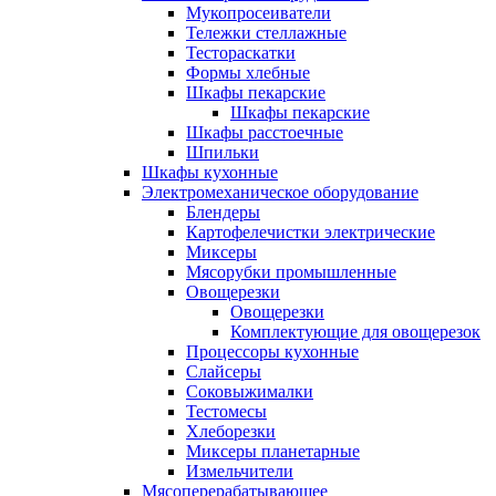
Мукопросеиватели
Тележки стеллажные
Тестораскатки
Формы хлебные
Шкафы пекарские
Шкафы пекарские
Шкафы расстоечные
Шпильки
Шкафы кухонные
Электромеханическое оборудование
Блендеры
Картофелечистки электрические
Миксеры
Мясорубки промышленные
Овощерезки
Овощерезки
Комплектующие для овощерезок
Процессоры кухонные
Слайсеры
Соковыжималки
Тестомесы
Хлеборезки
Миксеры планетарные
Измельчители
Мясоперерабатывающее