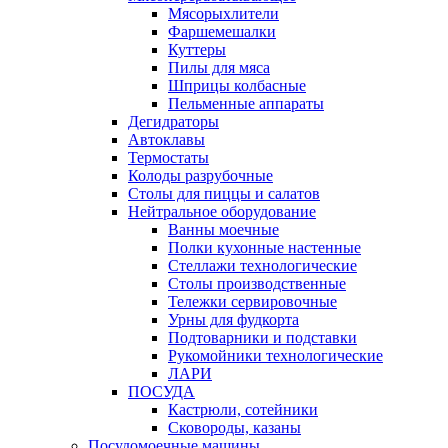
Мясорыхлители
Фаршемешалки
Куттеры
Пилы для мяса
Шприцы колбасные
Пельменные аппараты
Дегидраторы
Автоклавы
Термостаты
Колоды разрубочные
Столы для пиццы и салатов
Нейтральное оборудование
Ванны моечные
Полки кухонные настенные
Стеллажи технологические
Столы производственные
Тележки сервировочные
Урны для фудкорта
Подтоварники и подставки
Рукомойники технологические
ЛАРИ
ПОСУДА
Кастрюли, сотейники
Сковороды, казаны
Посудомоечные машины