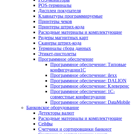
POS-терминалы
Дисплеи покупателя
Клавиатуры программируемые
Принтеры чеков
Принтеры штрих-кода
Расходные материалы и комплектующие
Ридеры магнитных карт
Сканеры штрих-кода
Терминалы сбора данных
Этикет-пистолеты
Программное обеспечение
Программное обеспечение: Типовые
конфигруации1С
Программное обеспечение: ilexx
Программное обеспечение: DALION
Программное обеспечение: Клеверенс
Программное обеспечение: 1С-
совместные конфигруации
Программное обеспечение: DataMobile
Банковское оборудование
Детекторы валют
Расходные материалы и комплектующие
Сейфы
Счетчики и сортировщики банкнот