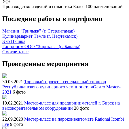
Уфе
Производство изделий из пластика
Более 100 наименований
Последние работы в портфолио
Магазин "Грильяж" (г. Стерлитамак)
Кулинармаркет Тэмле (г. Нефтекамск)
Эко Пышка
Гастроном ООО "Зириклы" (с. Бакалы)
Смотреть все
Проведенные мероприятия
30.03.2021
Торговый проект – генеральный спонсор
Республиканского кулинарного чемпионата «Gastro Master»
2021
6 фото
19.02.2021
Мастер-класс для предпринимателей г. Бирск на
высокорентабельном оборудовании
20 фото
22.09.2020
Мастер-класс на пароконвектомате Rational Icombi
live
9 фото