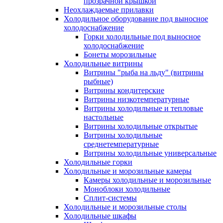
прозрачной крышкой
Неохлаждаемые прилавки
Холодильное оборудование под выносное
холодоснабжение
Горки холодильные под выносное
холодоснабжение
Бонеты морозильные
Холодильные витрины
Витрины "рыба на льду" (витрины
рыбные)
Витрины кондитерские
Витрины низкотемпературные
Витрины холодильные и тепловые
настольные
Витрины холодильные открытые
Витрины холодильные
среднетемпературные
Витрины холодильные универсальные
Холодильные горки
Холодильные и морозильные камеры
Камеры холодильные и морозильные
Моноблоки холодильные
Сплит-системы
Холодильные и морозильные столы
Холодильные шкафы