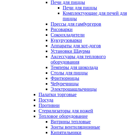
Печи для пиццы
Печи для пиццы
Комплектующие для печей для
пиццы
Прессы для гамбургеров
Рисоварки
Сокоохладители
Кукурузоварки
Аппараты для хот-догов
Установки Шаурма
Аксессуары для теплового
оборудования
Темперы для шоколада
Столы для пиццы
Фритюрницы
Чебуречницы
Электрошашлычницы
Палатки торговые
Посуда
Противни
Стерилизаторы для ножей
Тепловое оборудование
Витрины тепловые
Зонты вентиляционные
Кипятильники