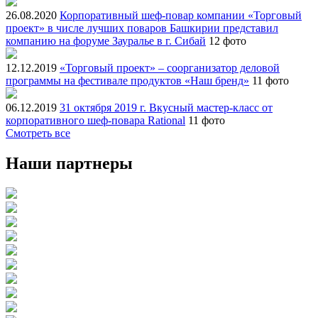
26.08.2020
Корпоративный шеф-повар компании «Торговый
проект» в числе лучших поваров Башкирии представил
компанию на форуме Зауралье в г. Сибай
12 фото
12.12.2019
«Торговый проект» – соорганизатор деловой
программы на фестивале продуктов «Наш бренд»
11 фото
06.12.2019
31 октября 2019 г. Вкусный мастер-класс от
корпоративного шеф-повара Rational
11 фото
Смотреть все
Наши партнеры