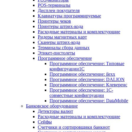
POS-терминалы
Дисплеи покупателя
Клавиатуры программируемые
Принтеры чеков
Принтеры штрих-кода
Расходные материалы и комплектующие
Ридеры магнитных карт
Сканеры штрих-кода
Терминалы сбора данных
Этикет-пистолеты
Программное обеспечение
Программное обеспечение: Типовые
конфигруации1С
Программное обеспечение: ilexx
Программное обеспечение: DALION
Программное обеспечение: Клеверенс
Программное обеспечение: 1С-
совместные конфигруации
Программное обеспечение: DataMobile
Банковское оборудование
Детекторы валют
Расходные материалы и комплектующие
Сейфы
Счетчики и сортировщики банкнот