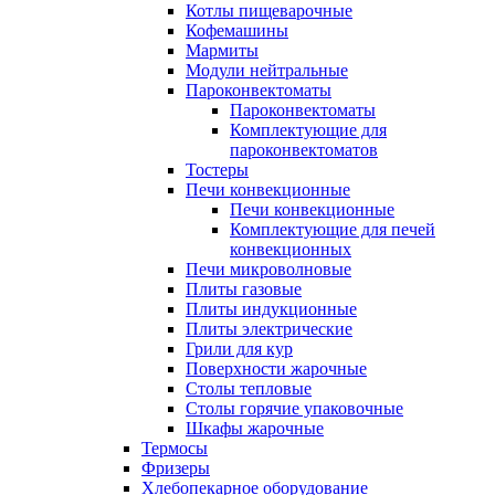
Котлы пищеварочные
Кофемашины
Мармиты
Модули нейтральные
Пароконвектоматы
Пароконвектоматы
Комплектующие для
пароконвектоматов
Тостеры
Печи конвекционные
Печи конвекционные
Комплектующие для печей
конвекционных
Печи микроволновые
Плиты газовые
Плиты индукционные
Плиты электрические
Грили для кур
Поверхности жарочные
Столы тепловые
Столы горячие упаковочные
Шкафы жарочные
Термосы
Фризеры
Хлебопекарное оборудование