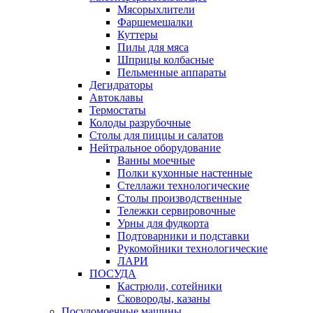
Мясорыхлители
Фаршемешалки
Куттеры
Пилы для мяса
Шприцы колбасные
Пельменные аппараты
Дегидраторы
Автоклавы
Термостаты
Колоды разрубочные
Столы для пиццы и салатов
Нейтральное оборудование
Ванны моечные
Полки кухонные настенные
Стеллажи технологические
Столы производственные
Тележки сервировочные
Урны для фудкорта
Подтоварники и подставки
Рукомойники технологические
ЛАРИ
ПОСУДА
Кастрюли, сотейники
Сковороды, казаны
Посудомоечные машины