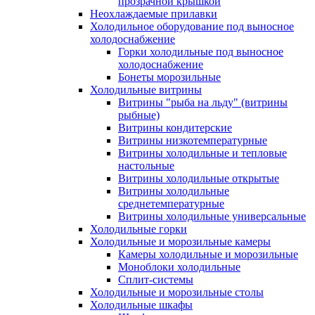
прозрачной крышкой
Неохлаждаемые прилавки
Холодильное оборудование под выносное
холодоснабжение
Горки холодильные под выносное
холодоснабжение
Бонеты морозильные
Холодильные витрины
Витрины "рыба на льду" (витрины
рыбные)
Витрины кондитерские
Витрины низкотемпературные
Витрины холодильные и тепловые
настольные
Витрины холодильные открытые
Витрины холодильные
среднетемпературные
Витрины холодильные универсальные
Холодильные горки
Холодильные и морозильные камеры
Камеры холодильные и морозильные
Моноблоки холодильные
Сплит-системы
Холодильные и морозильные столы
Холодильные шкафы