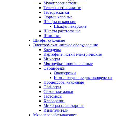
Мукопросеиватели
Тележки стеллажные
Тестораскатки
Формы хлебные
Шкафы пекарские
Шкафы пекарские
Шкафы расстоечные
Шпильки
Шкафы кухонные
Электромеханическое оборудование
Блендеры
Картофелечистки электрические
Миксеры
Мясорубки промышленные
Овощерезки
Овощерезки
Комплектующие для овощерезок
Процессоры кухонные
Слайсеры
Соковыжималки
Тестомесы
Хлеборезки
Миксеры планетарные
Измельчители
Мясоперерабатывающее