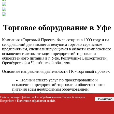
Торговое оборудование в Уфе
Компания «Торговый Проект» была создана в 1999 году и на
сегодняшний день является ведущим торгово-сервисным
предприятием, специализирующимся в области комплексного
оснащения и автоматизации предприятий торговли и
общественного питания в г. Уфе, Республике Башкортостан,
Оренбургской и Челябинской областях.
Основные направления деятельности ГК «Торговый проект»:
Полный спектр услуг по проектированию и
оснащению предприятий торговли и общественного
питания всем необходимым оборудованием
(холодильное оборудование, технологическое
Сайт использует файлы cookie, обрабатываемые Вашим браузером.
оборудование, стеллажное оборудование и т.д.);
Принимаю
Подробнее в
Политике обработки cookie
.
Автоматизация торговых процессов и внедрения
программных продуктов;
Гарантийное и послегарантийное сервисное