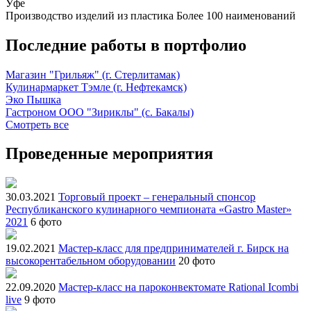
Уфе
Производство изделий из пластика
Более 100 наименований
Последние работы в портфолио
Магазин "Грильяж" (г. Стерлитамак)
Кулинармаркет Тэмле (г. Нефтекамск)
Эко Пышка
Гастроном ООО "Зириклы" (с. Бакалы)
Смотреть все
Проведенные мероприятия
30.03.2021
Торговый проект – генеральный спонсор
Республиканского кулинарного чемпионата «Gastro Master»
2021
6 фото
19.02.2021
Мастер-класс для предпринимателей г. Бирск на
высокорентабельном оборудовании
20 фото
22.09.2020
Мастер-класс на пароконвектомате Rational Icombi
live
9 фото