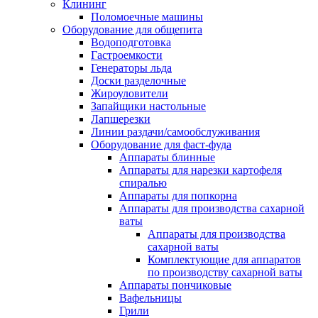
Клининг
Поломоечные машины
Оборудование для общепита
Водоподготовка
Гастроемкости
Генераторы льда
Доски разделочные
Жироуловители
Запайщики настольные
Лапшерезки
Линии раздачи/самообслуживания
Оборудование для фаст-фуда
Аппараты блинные
Аппараты для нарезки картофеля
спиралью
Аппараты для попкорна
Аппараты для производства сахарной
ваты
Аппараты для производства
сахарной ваты
Комплектующие для аппаратов
по производству сахарной ваты
Аппараты пончиковые
Вафельницы
Грили