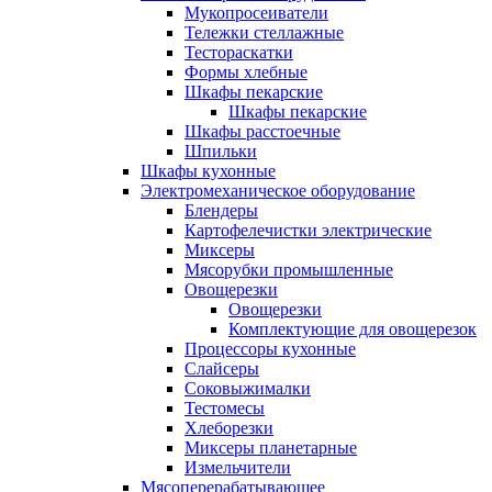
Мукопросеиватели
Тележки стеллажные
Тестораскатки
Формы хлебные
Шкафы пекарские
Шкафы пекарские
Шкафы расстоечные
Шпильки
Шкафы кухонные
Электромеханическое оборудование
Блендеры
Картофелечистки электрические
Миксеры
Мясорубки промышленные
Овощерезки
Овощерезки
Комплектующие для овощерезок
Процессоры кухонные
Слайсеры
Соковыжималки
Тестомесы
Хлеборезки
Миксеры планетарные
Измельчители
Мясоперерабатывающее