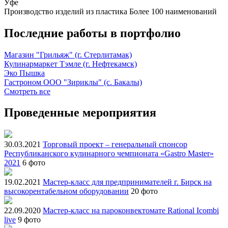
Уфе
Производство изделий из пластика
Более 100 наименований
Последние работы в портфолио
Магазин "Грильяж" (г. Стерлитамак)
Кулинармаркет Тэмле (г. Нефтекамск)
Эко Пышка
Гастроном ООО "Зириклы" (с. Бакалы)
Смотреть все
Проведенные мероприятия
30.03.2021
Торговый проект – генеральный спонсор
Республиканского кулинарного чемпионата «Gastro Master»
2021
6 фото
19.02.2021
Мастер-класс для предпринимателей г. Бирск на
высокорентабельном оборудовании
20 фото
22.09.2020
Мастер-класс на пароконвектомате Rational Icombi
live
9 фото