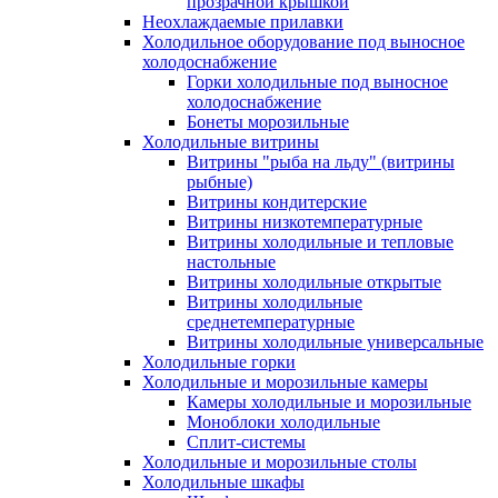
прозрачной крышкой
Неохлаждаемые прилавки
Холодильное оборудование под выносное
холодоснабжение
Горки холодильные под выносное
холодоснабжение
Бонеты морозильные
Холодильные витрины
Витрины "рыба на льду" (витрины
рыбные)
Витрины кондитерские
Витрины низкотемпературные
Витрины холодильные и тепловые
настольные
Витрины холодильные открытые
Витрины холодильные
среднетемпературные
Витрины холодильные универсальные
Холодильные горки
Холодильные и морозильные камеры
Камеры холодильные и морозильные
Моноблоки холодильные
Сплит-системы
Холодильные и морозильные столы
Холодильные шкафы