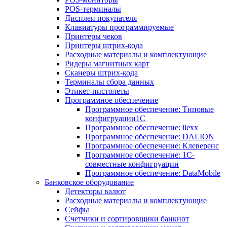
POS-терминалы
Дисплеи покупателя
Клавиатуры программируемые
Принтеры чеков
Принтеры штрих-кода
Расходные материалы и комплектующие
Ридеры магнитных карт
Сканеры штрих-кода
Терминалы сбора данных
Этикет-пистолеты
Программное обеспечение
Программное обеспечение: Типовые
конфигруации1С
Программное обеспечение: ilexx
Программное обеспечение: DALION
Программное обеспечение: Клеверенс
Программное обеспечение: 1С-
совместные конфигруации
Программное обеспечение: DataMobile
Банковское оборудование
Детекторы валют
Расходные материалы и комплектующие
Сейфы
Счетчики и сортировщики банкнот