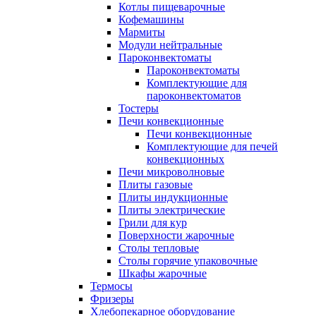
Котлы пищеварочные
Кофемашины
Мармиты
Модули нейтральные
Пароконвектоматы
Пароконвектоматы
Комплектующие для
пароконвектоматов
Тостеры
Печи конвекционные
Печи конвекционные
Комплектующие для печей
конвекционных
Печи микроволновые
Плиты газовые
Плиты индукционные
Плиты электрические
Грили для кур
Поверхности жарочные
Столы тепловые
Столы горячие упаковочные
Шкафы жарочные
Термосы
Фризеры
Хлебопекарное оборудование