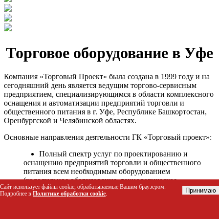
Торговое оборудование в Уфе
Компания «Торговый Проект» была создана в 1999 году и на
сегодняшний день является ведущим торгово-сервисным
предприятием, специализирующимся в области комплексного
оснащения и автоматизации предприятий торговли и
общественного питания в г. Уфе, Республике Башкортостан,
Оренбургской и Челябинской областях.
Основные направления деятельности ГК «Торговый проект»:
Полный спектр услуг по проектированию и
оснащению предприятий торговли и общественного
питания всем необходимым оборудованием
(холодильное оборудование, технологическое
Сайт использует файлы cookie, обрабатываемые Вашим браузером.
оборудование, стеллажное оборудование и т.д.);
Принимаю
Подробнее в
Политике обработки cookie
.
Автоматизация торговых процессов и внедрения
программных продуктов;
Гарантийное и послегарантийное сервисное