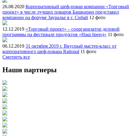
26.08.2020
Корпоративный шеф-повар компании «Торговый
проект» в числе лучших поваров Башкирии представил
компанию на форуме Зауралье в г. Сибай
12 фото
12.12.2019
«Торговый проект» – соорганизатор деловой
программы на фестивале продуктов «Наш бренд»
11 фото
06.12.2019
31 октября 2019 г. Вкусный мастер-класс от
корпоративного шеф-повара Rational
11 фото
Смотреть все
Наши партнеры