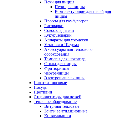
Печи для пиццы
Печи для пиццы
Комплектующие для печей для
пиццы
Прессы для гамбургеров
Рисоварки
Сокоохладители
Кукурузоварки
Аппараты для хот-догов
Установки Шаурма
Аксессуары для теплового
оборудования
Темперы для шоколада
Столы для пиццы
Фритюрницы
Чебуречницы
Электрошашлычницы
Палатки торговые
Посуда
Противни
Стерилизаторы для ножей
Тепловое оборудование
Витрины тепловые
Зонты вентиляционные
Кипятильники