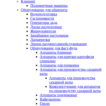
Клининг
Поломоечные машины
Оборудование для общепита
Водоподготовка
Гастроемкости
Генераторы льда
Доски разделочные
Жироуловители
Запайщики настольные
Лапшерезки
Линии раздачи/самообслуживания
Оборудование для фаст-фуда
Аппараты блинные
Аппараты для нарезки картофеля
спиралью
Аппараты для попкорна
Аппараты для производства сахарной
ваты
Аппараты для производства
сахарной ваты
Комплектующие для аппаратов
по производству сахарной ваты
Аппараты пончиковые
Вафельницы
Грили