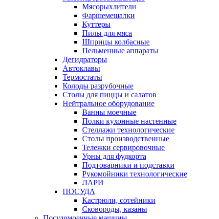
Мясорыхлители
Фаршемешалки
Куттеры
Пилы для мяса
Шприцы колбасные
Пельменные аппараты
Дегидраторы
Автоклавы
Термостаты
Колоды разрубочные
Столы для пиццы и салатов
Нейтральное оборудование
Ванны моечные
Полки кухонные настенные
Стеллажи технологические
Столы производственные
Тележки сервировочные
Урны для фудкорта
Подтоварники и подставки
Рукомойники технологические
ЛАРИ
ПОСУДА
Кастрюли, сотейники
Сковороды, казаны
Посудомоечные машины