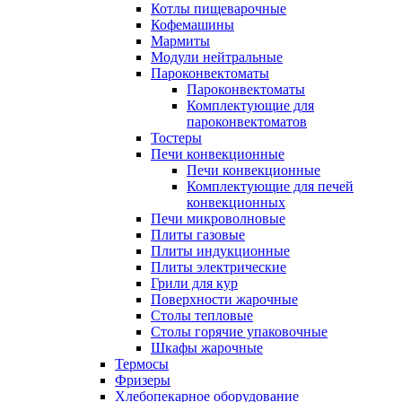
Котлы пищеварочные
Кофемашины
Мармиты
Модули нейтральные
Пароконвектоматы
Пароконвектоматы
Комплектующие для
пароконвектоматов
Тостеры
Печи конвекционные
Печи конвекционные
Комплектующие для печей
конвекционных
Печи микроволновые
Плиты газовые
Плиты индукционные
Плиты электрические
Грили для кур
Поверхности жарочные
Столы тепловые
Столы горячие упаковочные
Шкафы жарочные
Термосы
Фризеры
Хлебопекарное оборудование