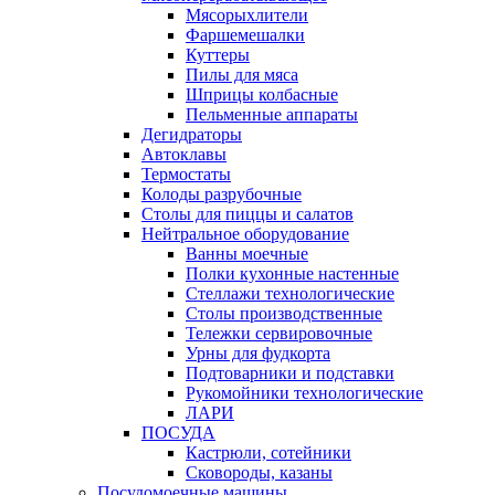
Мясорыхлители
Фаршемешалки
Куттеры
Пилы для мяса
Шприцы колбасные
Пельменные аппараты
Дегидраторы
Автоклавы
Термостаты
Колоды разрубочные
Столы для пиццы и салатов
Нейтральное оборудование
Ванны моечные
Полки кухонные настенные
Стеллажи технологические
Столы производственные
Тележки сервировочные
Урны для фудкорта
Подтоварники и подставки
Рукомойники технологические
ЛАРИ
ПОСУДА
Кастрюли, сотейники
Сковороды, казаны
Посудомоечные машины