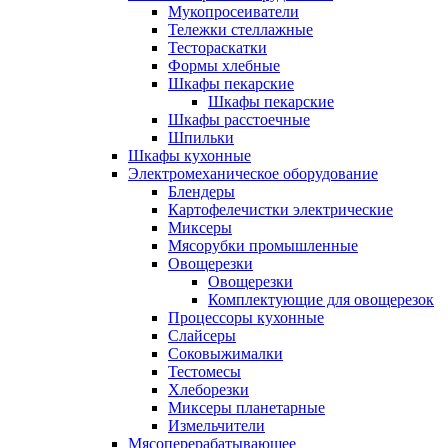
Мукопросеиватели
Тележки стеллажные
Тестораскатки
Формы хлебные
Шкафы пекарские
Шкафы пекарские
Шкафы расстоечные
Шпильки
Шкафы кухонные
Электромеханическое оборудование
Блендеры
Картофелечистки электрические
Миксеры
Мясорубки промышленные
Овощерезки
Овощерезки
Комплектующие для овощерезок
Процессоры кухонные
Слайсеры
Соковыжималки
Тестомесы
Хлеборезки
Миксеры планетарные
Измельчители
Мясоперерабатывающее