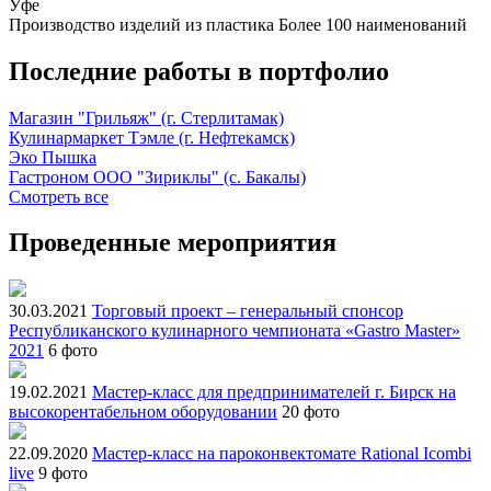
Уфе
Производство изделий из пластика
Более 100 наименований
Последние работы в портфолио
Магазин "Грильяж" (г. Стерлитамак)
Кулинармаркет Тэмле (г. Нефтекамск)
Эко Пышка
Гастроном ООО "Зириклы" (с. Бакалы)
Смотреть все
Проведенные мероприятия
30.03.2021
Торговый проект – генеральный спонсор
Республиканского кулинарного чемпионата «Gastro Master»
2021
6 фото
19.02.2021
Мастер-класс для предпринимателей г. Бирск на
высокорентабельном оборудовании
20 фото
22.09.2020
Мастер-класс на пароконвектомате Rational Icombi
live
9 фото