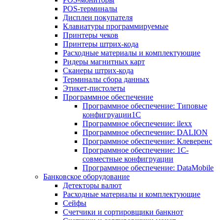
POS-терминалы
Дисплеи покупателя
Клавиатуры программируемые
Принтеры чеков
Принтеры штрих-кода
Расходные материалы и комплектующие
Ридеры магнитных карт
Сканеры штрих-кода
Терминалы сбора данных
Этикет-пистолеты
Программное обеспечение
Программное обеспечение: Типовые
конфигруации1С
Программное обеспечение: ilexx
Программное обеспечение: DALION
Программное обеспечение: Клеверенс
Программное обеспечение: 1С-
совместные конфигруации
Программное обеспечение: DataMobile
Банковское оборудование
Детекторы валют
Расходные материалы и комплектующие
Сейфы
Счетчики и сортировщики банкнот