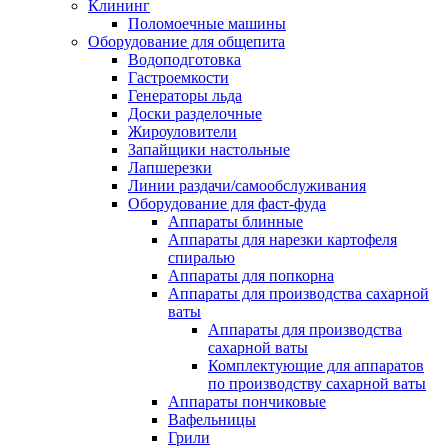
Клининг
Поломоечные машины
Оборудование для общепита
Водоподготовка
Гастроемкости
Генераторы льда
Доски разделочные
Жироуловители
Запайщики настольные
Лапшерезки
Линии раздачи/самообслуживания
Оборудование для фаст-фуда
Аппараты блинные
Аппараты для нарезки картофеля
спиралью
Аппараты для попкорна
Аппараты для производства сахарной
ваты
Аппараты для производства
сахарной ваты
Комплектующие для аппаратов
по производству сахарной ваты
Аппараты пончиковые
Вафельницы
Грили