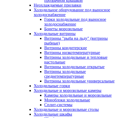
прозрачной крышкой
Неохлаждаемые прилавки
Холодильное оборудование под выносное
холодоснабжение
Горки холодильные под выносное
холодоснабжение
Бонеты морозильные
Холодильные витрины
Витрины "рыба на льду" (витрины
рыбные)
Витрины кондитерские
Витрины низкотемпературные
Витрины холодильные и тепловые
настольные
Витрины холодильные открытые
Витрины холодильные
среднетемпературные
Витрины холодильные универсальные
Холодильные горки
Холодильные и морозильные камеры
Камеры холодильные и морозильные
Моноблоки холодильные
Сплит-системы
Холодильные и морозильные столы
Холодильные шкафы