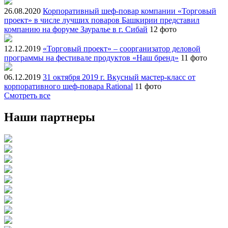
26.08.2020
Корпоративный шеф-повар компании «Торговый
проект» в числе лучших поваров Башкирии представил
компанию на форуме Зауралье в г. Сибай
12 фото
12.12.2019
«Торговый проект» – соорганизатор деловой
программы на фестивале продуктов «Наш бренд»
11 фото
06.12.2019
31 октября 2019 г. Вкусный мастер-класс от
корпоративного шеф-повара Rational
11 фото
Смотреть все
Наши партнеры