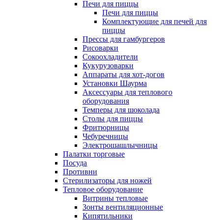
Печи для пиццы
Печи для пиццы
Комплектующие для печей для
пиццы
Прессы для гамбургеров
Рисоварки
Сокоохладители
Кукурузоварки
Аппараты для хот-догов
Установки Шаурма
Аксессуары для теплового
оборудования
Темперы для шоколада
Столы для пиццы
Фритюрницы
Чебуречницы
Электрошашлычницы
Палатки торговые
Посуда
Противни
Стерилизаторы для ножей
Тепловое оборудование
Витрины тепловые
Зонты вентиляционные
Кипятильники