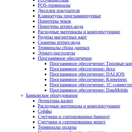
POS-терминалы
Дисплеи покупателя
Клавиатуры программируемые
Принтеры чеков
Принтеры штрих-кода
Расходные материалы и комплектующие
Ридеры магнитных карт
Сканеры штрих-кода
Терминалы сбора данных
Этикет-пистолеты
Программное обеспечение
Программное обеспечение: Типовые к
Программное обеспечение: ilexx
Программное обеспечение: DALION
Программное обеспечение: Клеверенс
Программное обеспечение: 1С-совмест
Программное обеспечение: DataMobile
Банковское оборудование
Детекторы валют
Расходные материалы и комплектующие
Сейфы
Счетчики и сортировщики банкнот
Счетчики и сортировщики монет
Терминалы оплаты