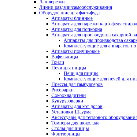
Лапшерезки
Линии раздачи/самообслуживания
Оборудование для фаст-фуда
Аппараты блинные
Аппараты для нарезки картофеля спира
Аппараты для попкорна
Аппараты для производства сахарной в
Аппараты для производства сахар
Комплектующие для аппаратов по 
Аппараты пончиковые
Вафельницы
Грили
Печи для пиццы
Печи для пиццы
Комплектующие для печей для пи
Прессы для гамбургеров
Рисоварки
Сокоохладители
Кукурузоварки
Аппараты для хот-догов
Установки Шаурма
Аксессуары для теплового оборудовани
Темперы для шоколада
Столы для пиццы
Фритюрницы