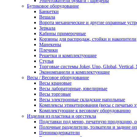
Уничтожители бумаги - шредеры
Бутиковое оборудование
Банкетки
Вешала
Ворота механические и другие охранные устр
Зеркала
Кабины примерочные
Корзины для распродаж, стойки и накопители
Манекены
Плечики
Решетки и комплектующие
Стулья
Торговые системы Joker, Uno, Global, Vertical,
Экономпанели и комплектующие
Весы / Весовое оборудование
Весы крановые
Весы лабораторные, ювелирные
Весы торговые
Весы электронные складские напольные
Комплексы этикетирования (весы с печатью э
Комплектующие к весовому оборудованию
Изделия из пластика и оргстекла
Подставки под меню, печатную продукцию, 
Полочные разделители, толкатели и задние о
Ценникодержатели