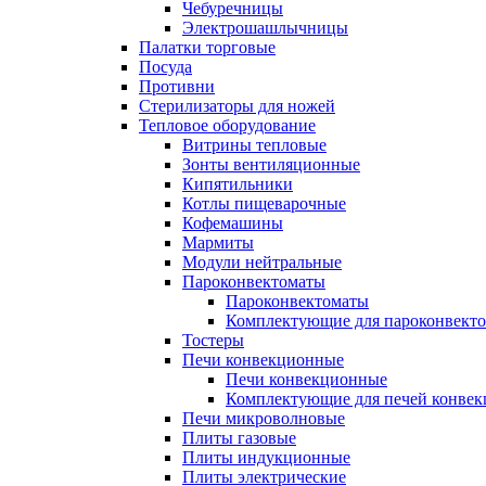
Чебуречницы
Электрошашлычницы
Палатки торговые
Посуда
Противни
Стерилизаторы для ножей
Тепловое оборудование
Витрины тепловые
Зонты вентиляционные
Кипятильники
Котлы пищеварочные
Кофемашины
Мармиты
Модули нейтральные
Пароконвектоматы
Пароконвектоматы
Комплектующие для пароконвекто
Тостеры
Печи конвекционные
Печи конвекционные
Комплектующие для печей конве
Печи микроволновые
Плиты газовые
Плиты индукционные
Плиты электрические