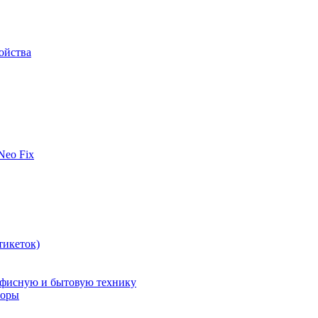
ойства
 Neo Fix
тикеток)
офисную и бытовую технику
поры