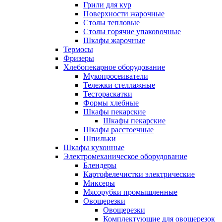
Грили для кур
Поверхности жарочные
Столы тепловые
Столы горячие упаковочные
Шкафы жарочные
Термосы
Фризеры
Хлебопекарное оборудование
Мукопросеиватели
Тележки стеллажные
Тестораскатки
Формы хлебные
Шкафы пекарские
Шкафы пекарские
Шкафы расстоечные
Шпильки
Шкафы кухонные
Электромеханическое оборудование
Блендеры
Картофелечистки электрические
Миксеры
Мясорубки промышленные
Овощерезки
Овощерезки
Комплектующие для овощерезок