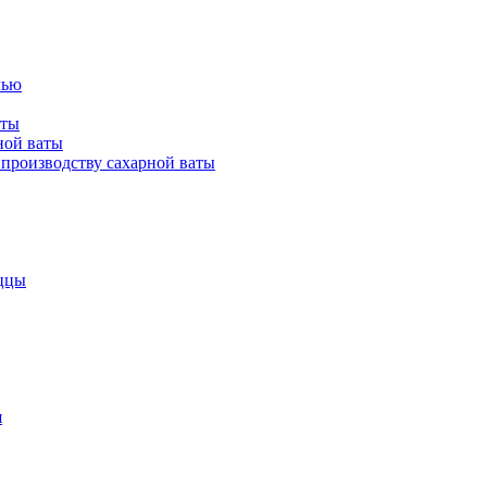
лью
аты
ной ваты
производству сахарной ваты
ццы
я