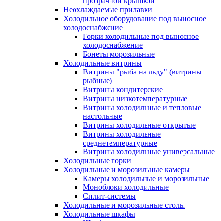
прозрачной крышкой
Неохлаждаемые прилавки
Холодильное оборудование под выносное
холодоснабжение
Горки холодильные под выносное
холодоснабжение
Бонеты морозильные
Холодильные витрины
Витрины "рыба на льду" (витрины
рыбные)
Витрины кондитерские
Витрины низкотемпературные
Витрины холодильные и тепловые
настольные
Витрины холодильные открытые
Витрины холодильные
среднетемпературные
Витрины холодильные универсальные
Холодильные горки
Холодильные и морозильные камеры
Камеры холодильные и морозильные
Моноблоки холодильные
Сплит-системы
Холодильные и морозильные столы
Холодильные шкафы