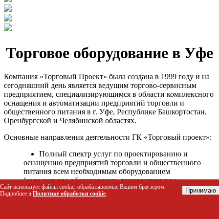
Торговое оборудование в Уфе
Компания «Торговый Проект» была создана в 1999 году и на
сегодняшний день является ведущим торгово-сервисным
предприятием, специализирующимся в области комплексного
оснащения и автоматизации предприятий торговли и
общественного питания в г. Уфе, Республике Башкортостан,
Оренбургской и Челябинской областях.
Основные направления деятельности ГК «Торговый проект»:
Полный спектр услуг по проектированию и
оснащению предприятий торговли и общественного
питания всем необходимым оборудованием
(холодильное оборудование, технологическое
Сайт использует файлы cookie, обрабатываемые Вашим браузером.
оборудование, стеллажное оборудование и т.д.);
Принимаю
Подробнее в
Политике обработки cookie
.
Автоматизация торговых процессов и внедрения
программных продуктов;
Гарантийное и послегарантийное сервисное