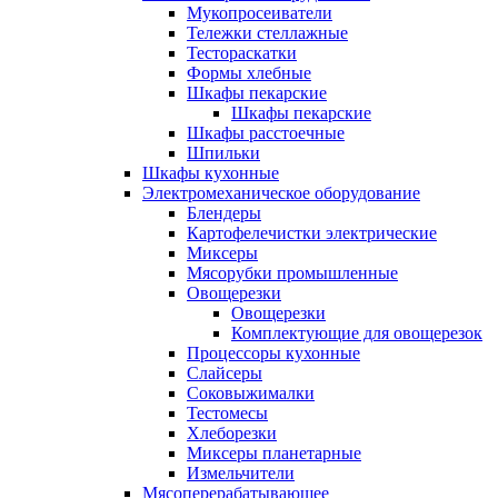
Мукопросеиватели
Тележки стеллажные
Тестораскатки
Формы хлебные
Шкафы пекарские
Шкафы пекарские
Шкафы расстоечные
Шпильки
Шкафы кухонные
Электромеханическое оборудование
Блендеры
Картофелечистки электрические
Миксеры
Мясорубки промышленные
Овощерезки
Овощерезки
Комплектующие для овощерезок
Процессоры кухонные
Слайсеры
Соковыжималки
Тестомесы
Хлеборезки
Миксеры планетарные
Измельчители
Мясоперерабатывающее