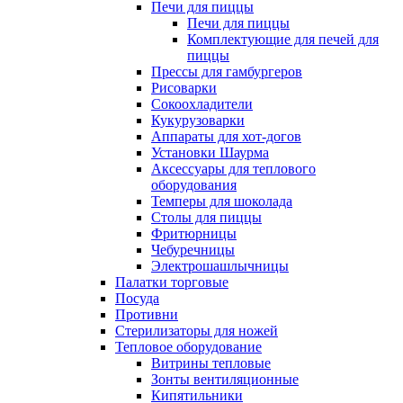
Печи для пиццы
Печи для пиццы
Комплектующие для печей для
пиццы
Прессы для гамбургеров
Рисоварки
Сокоохладители
Кукурузоварки
Аппараты для хот-догов
Установки Шаурма
Аксессуары для теплового
оборудования
Темперы для шоколада
Столы для пиццы
Фритюрницы
Чебуречницы
Электрошашлычницы
Палатки торговые
Посуда
Противни
Стерилизаторы для ножей
Тепловое оборудование
Витрины тепловые
Зонты вентиляционные
Кипятильники