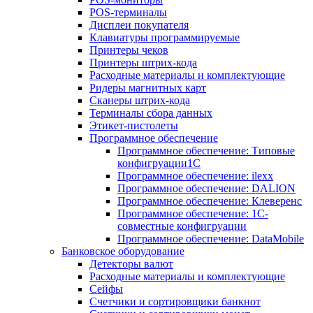
POS-терминалы
Дисплеи покупателя
Клавиатуры программируемые
Принтеры чеков
Принтеры штрих-кода
Расходные материалы и комплектующие
Ридеры магнитных карт
Сканеры штрих-кода
Терминалы сбора данных
Этикет-пистолеты
Программное обеспечение
Программное обеспечение: Типовые
конфигруации1С
Программное обеспечение: ilexx
Программное обеспечение: DALION
Программное обеспечение: Клеверенс
Программное обеспечение: 1С-
совместные конфигруации
Программное обеспечение: DataMobile
Банковское оборудование
Детекторы валют
Расходные материалы и комплектующие
Сейфы
Счетчики и сортировщики банкнот