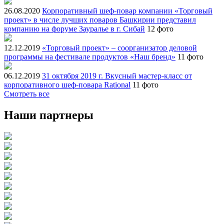
26.08.2020
Корпоративный шеф-повар компании «Торговый
проект» в числе лучших поваров Башкирии представил
компанию на форуме Зауралье в г. Сибай
12 фото
12.12.2019
«Торговый проект» – соорганизатор деловой
программы на фестивале продуктов «Наш бренд»
11 фото
06.12.2019
31 октября 2019 г. Вкусный мастер-класс от
корпоративного шеф-повара Rational
11 фото
Смотреть все
Наши партнеры