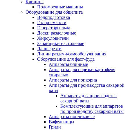
Клининг
Поломоечные машины
Оборудование для общепита
Водоподготовка
Гастроемкости
Генераторы льда
Доски разделочные
Жироуловители
Запайщики настольные
Лапшерезки
Линии раздачи/самообслуживания
Оборудование для фаст-фуда
Аппараты блинные
Аппараты для нарезки картофеля
спиралью
Аппараты для попкорна
Аппараты для производства сахарной
ваты
Аппараты для производства
сахарной ваты
Комплектующие для аппаратов
по производству сахарной ваты
Аппараты пончиковые
Вафельницы
Грили