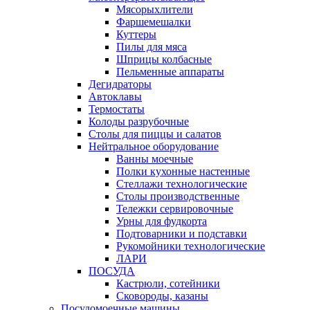
Мясорыхлители
Фаршемешалки
Куттеры
Пилы для мяса
Шприцы колбасные
Пельменные аппараты
Дегидраторы
Автоклавы
Термостаты
Колоды разрубочные
Столы для пиццы и салатов
Нейтральное оборудование
Ванны моечные
Полки кухонные настенные
Стеллажи технологические
Столы производственные
Тележки сервировочные
Урны для фудкорта
Подтоварники и подставки
Рукомойники технологические
ЛАРИ
ПОСУДА
Кастрюли, сотейники
Сковороды, казаны
Посудомоечные машины