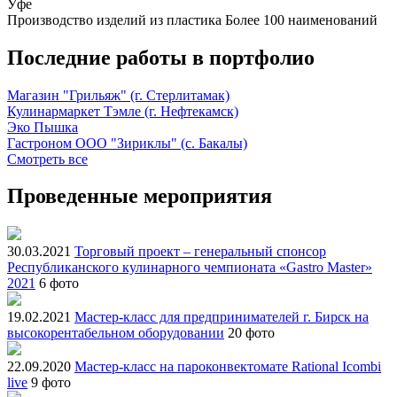
Уфе
Производство изделий из пластика
Более 100 наименований
Последние работы в портфолио
Магазин "Грильяж" (г. Стерлитамак)
Кулинармаркет Тэмле (г. Нефтекамск)
Эко Пышка
Гастроном ООО "Зириклы" (с. Бакалы)
Смотреть все
Проведенные мероприятия
30.03.2021
Торговый проект – генеральный спонсор
Республиканского кулинарного чемпионата «Gastro Master»
2021
6 фото
19.02.2021
Мастер-класс для предпринимателей г. Бирск на
высокорентабельном оборудовании
20 фото
22.09.2020
Мастер-класс на пароконвектомате Rational Icombi
live
9 фото