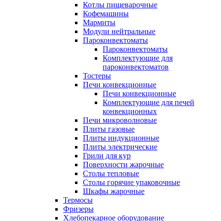
Котлы пищеварочные
Кофемашины
Мармиты
Модули нейтральные
Пароконвектоматы
Пароконвектоматы
Комплектующие для
пароконвектоматов
Тостеры
Печи конвекционные
Печи конвекционные
Комплектующие для печей
конвекционных
Печи микроволновые
Плиты газовые
Плиты индукционные
Плиты электрические
Грили для кур
Поверхности жарочные
Столы тепловые
Столы горячие упаковочные
Шкафы жарочные
Термосы
Фризеры
Хлебопекарное оборудование