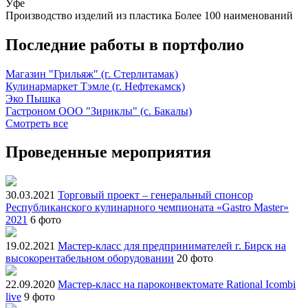
Уфе
Производство изделий из пластика
Более 100 наименований
Последние работы в портфолио
Магазин "Грильяж" (г. Стерлитамак)
Кулинармаркет Тэмле (г. Нефтекамск)
Эко Пышка
Гастроном ООО "Зириклы" (с. Бакалы)
Смотреть все
Проведенные мероприятия
30.03.2021
Торговый проект – генеральный спонсор
Республиканского кулинарного чемпионата «Gastro Master»
2021
6 фото
19.02.2021
Мастер-класс для предпринимателей г. Бирск на
высокорентабельном оборудовании
20 фото
22.09.2020
Мастер-класс на пароконвектомате Rational Icombi
live
9 фото