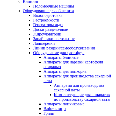
Клининг
Поломоечные машины
Оборудование для общепита
Водоподготовка
Гастроемкости
Генераторы льда
Доски разделочные
Жироуловители
Запайщики настольные
Лапшерезки
Линии раздачи/самообслуживания
Оборудование для фаст-фуда
Аппараты блинные
Аппараты для нарезки картофеля
спиралью
Аппараты для попкорна
Аппараты для производства сахарной
ваты
Аппараты для производства
сахарной ваты
Комплектующие для аппаратов
по производству сахарной ваты
Аппараты пончиковые
Вафельницы
Грили