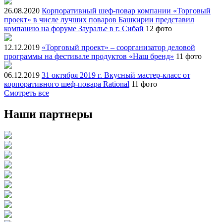
26.08.2020
Корпоративный шеф-повар компании «Торговый
проект» в числе лучших поваров Башкирии представил
компанию на форуме Зауралье в г. Сибай
12 фото
12.12.2019
«Торговый проект» – соорганизатор деловой
программы на фестивале продуктов «Наш бренд»
11 фото
06.12.2019
31 октября 2019 г. Вкусный мастер-класс от
корпоративного шеф-повара Rational
11 фото
Смотреть все
Наши партнеры