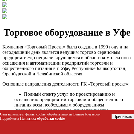
Торговое оборудование в Уфе
Компания «Торговый Проект» была создана в 1999 году и на
сегодняшний день является ведущим торгово-сервисным
предприятием, специализирующимся в области комплексного
оснащения и автоматизации предприятий торговли и
общественного питания в г. Уфе, Республике Башкортостан,
Оренбургской и Челябинской областях.
Основные направления деятельности ГК «Торговый проект»:
Полный спектр услуг по проектированию и
оснащению предприятий торговли и общественного
питания всем необходимым оборудованием
(холодильное оборудование, технологическое
Сайт использует файлы cookie, обрабатываемые Вашим браузером.
оборудование, стеллажное оборудование и т.д.);
Принимаю
Подробнее в
Политике обработки cookie
.
Автоматизация торговых процессов и внедрения
программных продуктов;
Гарантийное и послегарантийное сервисное