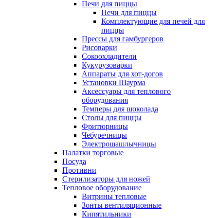
Печи для пиццы
Печи для пиццы
Комплектующие для печей для
пиццы
Прессы для гамбургеров
Рисоварки
Сокоохладители
Кукурузоварки
Аппараты для хот-догов
Установки Шаурма
Аксессуары для теплового
оборудования
Темперы для шоколада
Столы для пиццы
Фритюрницы
Чебуречницы
Электрошашлычницы
Палатки торговые
Посуда
Противни
Стерилизаторы для ножей
Тепловое оборудование
Витрины тепловые
Зонты вентиляционные
Кипятильники