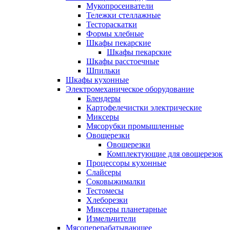
Мукопросеиватели
Тележки стеллажные
Тестораскатки
Формы хлебные
Шкафы пекарские
Шкафы пекарские
Шкафы расстоечные
Шпильки
Шкафы кухонные
Электромеханическое оборудование
Блендеры
Картофелечистки электрические
Миксеры
Мясорубки промышленные
Овощерезки
Овощерезки
Комплектующие для овощерезок
Процессоры кухонные
Слайсеры
Соковыжималки
Тестомесы
Хлеборезки
Миксеры планетарные
Измельчители
Мясоперерабатывающее