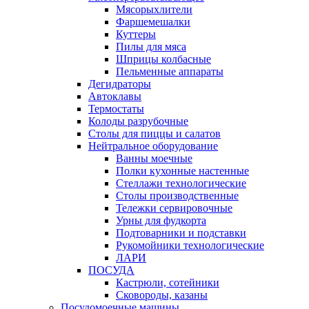
Мясорыхлители
Фаршемешалки
Куттеры
Пилы для мяса
Шприцы колбасные
Пельменные аппараты
Дегидраторы
Автоклавы
Термостаты
Колоды разрубочные
Столы для пиццы и салатов
Нейтральное оборудование
Ванны моечные
Полки кухонные настенные
Стеллажи технологические
Столы производственные
Тележки сервировочные
Урны для фудкорта
Подтоварники и подставки
Рукомойники технологические
ЛАРИ
ПОСУДА
Кастрюли, сотейники
Сковороды, казаны
Посудомоечные машины