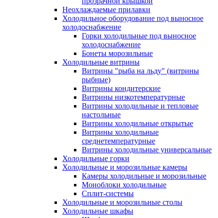
прозрачной крышкой
Неохлаждаемые прилавки
Холодильное оборудование под выносное
холодоснабжение
Горки холодильные под выносное
холодоснабжение
Бонеты морозильные
Холодильные витрины
Витрины "рыба на льду" (витрины
рыбные)
Витрины кондитерские
Витрины низкотемпературные
Витрины холодильные и тепловые
настольные
Витрины холодильные открытые
Витрины холодильные
среднетемпературные
Витрины холодильные универсальные
Холодильные горки
Холодильные и морозильные камеры
Камеры холодильные и морозильные
Моноблоки холодильные
Сплит-системы
Холодильные и морозильные столы
Холодильные шкафы