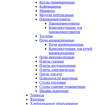
Котлы пищеварочные
Кофемашины
Мармиты
Модули нейтральные
Пароконвектоматы
Пароконвектоматы
Комплектующие для
пароконвектоматов
Тостеры
Печи конвекционные
Печи конвекционные
Комплектующие для печей
конвекционных
Печи микроволновые
Плиты газовые
Плиты индукционные
Плиты электрические
Грили для кур
Поверхности жарочные
Столы тепловые
Столы горячие упаковочные
Шкафы жарочные
Термосы
Фризеры
Хлебопекарное оборудование