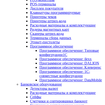
POS-терминалы
Дисплеи покупателя
Клавиатуры программируемые
Принтеры чеков
Принтеры штрих-кода
Расходные материалы и комплектующие
Ридеры магнитных карт
Сканеры штрих-кода
Терминалы сбора данных
Этикет-пистолеты
Программное обеспечение
Программное обеспечение: Типовые
конфигруации1С
Программное обеспечение: ilexx
Программное обеспечение: DALION
Программное обеспечение: Клеверенс
Программное обеспечение: 1С-
совместные конфигруации
Программное обеспечение: DataMobile
Банковское оборудование
Детекторы валют
Расходные материалы и комплектующие
Сейфы
Счетчики и сортировщики банкнот