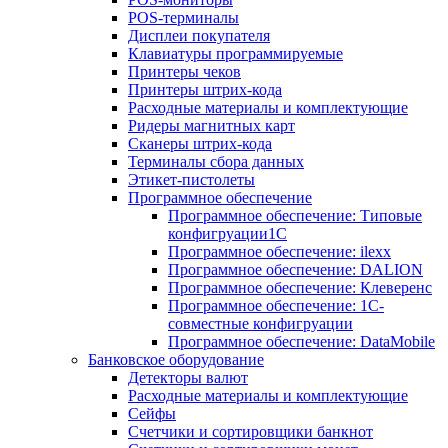
POS-терминалы
Дисплеи покупателя
Клавиатуры программируемые
Принтеры чеков
Принтеры штрих-кода
Расходные материалы и комплектующие
Ридеры магнитных карт
Сканеры штрих-кода
Терминалы сбора данных
Этикет-пистолеты
Программное обеспечение
Программное обеспечение: Типовые
конфигруации1С
Программное обеспечение: ilexx
Программное обеспечение: DALION
Программное обеспечение: Клеверенс
Программное обеспечение: 1С-
совместные конфигруации
Программное обеспечение: DataMobile
Банковское оборудование
Детекторы валют
Расходные материалы и комплектующие
Сейфы
Счетчики и сортировщики банкнот