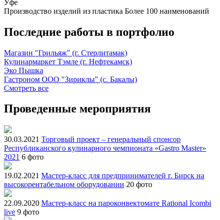
Уфе
Производство изделий из пластика
Более 100 наименований
Последние работы в портфолио
Магазин "Грильяж" (г. Стерлитамак)
Кулинармаркет Тэмле (г. Нефтекамск)
Эко Пышка
Гастроном ООО "Зириклы" (с. Бакалы)
Смотреть все
Проведенные мероприятия
30.03.2021
Торговый проект – генеральный спонсор
Республиканского кулинарного чемпионата «Gastro Master»
2021
6 фото
19.02.2021
Мастер-класс для предпринимателей г. Бирск на
высокорентабельном оборудовании
20 фото
22.09.2020
Мастер-класс на пароконвектомате Rational Icombi
live
9 фото