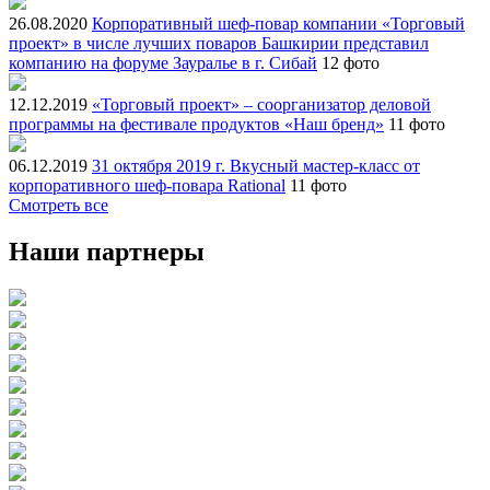
26.08.2020
Корпоративный шеф-повар компании «Торговый
проект» в числе лучших поваров Башкирии представил
компанию на форуме Зауралье в г. Сибай
12 фото
12.12.2019
«Торговый проект» – соорганизатор деловой
программы на фестивале продуктов «Наш бренд»
11 фото
06.12.2019
31 октября 2019 г. Вкусный мастер-класс от
корпоративного шеф-повара Rational
11 фото
Смотреть все
Наши партнеры