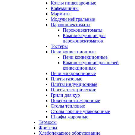
Котлы пищеварочные
Кофемашины
Мармиты
Модули нейтральные
Пароконвектоматы
Пароконвектоматы
Комплектующие для
пароконвектоматов
Тостеры
Печи конвекционные
Печи конвекционные
Комплектующие для печей
конвекционных
Печи микроволновые
Плиты газовые
Плиты индукционные
Плиты электрические
Грили для кур
Поверхности жарочные
Столы тепловые
Столы горячие упаковочные
Шкафы жарочные
Термосы
Фризеры
Хлебопекарное оборудование