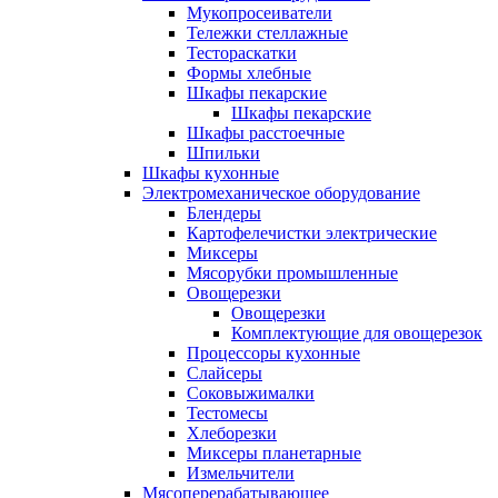
Мукопросеиватели
Тележки стеллажные
Тестораскатки
Формы хлебные
Шкафы пекарские
Шкафы пекарские
Шкафы расстоечные
Шпильки
Шкафы кухонные
Электромеханическое оборудование
Блендеры
Картофелечистки электрические
Миксеры
Мясорубки промышленные
Овощерезки
Овощерезки
Комплектующие для овощерезок
Процессоры кухонные
Слайсеры
Соковыжималки
Тестомесы
Хлеборезки
Миксеры планетарные
Измельчители
Мясоперерабатывающее