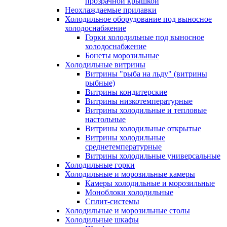
прозрачной крышкой
Неохлаждаемые прилавки
Холодильное оборудование под выносное
холодоснабжение
Горки холодильные под выносное
холодоснабжение
Бонеты морозильные
Холодильные витрины
Витрины "рыба на льду" (витрины
рыбные)
Витрины кондитерские
Витрины низкотемпературные
Витрины холодильные и тепловые
настольные
Витрины холодильные открытые
Витрины холодильные
среднетемпературные
Витрины холодильные универсальные
Холодильные горки
Холодильные и морозильные камеры
Камеры холодильные и морозильные
Моноблоки холодильные
Сплит-системы
Холодильные и морозильные столы
Холодильные шкафы