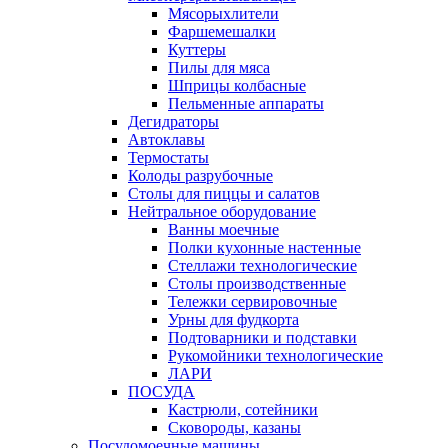
Мясорыхлители
Фаршемешалки
Куттеры
Пилы для мяса
Шприцы колбасные
Пельменные аппараты
Дегидраторы
Автоклавы
Термостаты
Колоды разрубочные
Столы для пиццы и салатов
Нейтральное оборудование
Ванны моечные
Полки кухонные настенные
Стеллажи технологические
Столы производственные
Тележки сервировочные
Урны для фудкорта
Подтоварники и подставки
Рукомойники технологические
ЛАРИ
ПОСУДА
Кастрюли, сотейники
Сковороды, казаны
Посудомоечные машины