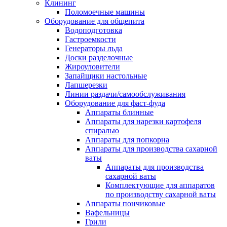
Клининг
Поломоечные машины
Оборудование для общепита
Водоподготовка
Гастроемкости
Генераторы льда
Доски разделочные
Жироуловители
Запайщики настольные
Лапшерезки
Линии раздачи/самообслуживания
Оборудование для фаст-фуда
Аппараты блинные
Аппараты для нарезки картофеля
спиралью
Аппараты для попкорна
Аппараты для производства сахарной
ваты
Аппараты для производства
сахарной ваты
Комплектующие для аппаратов
по производству сахарной ваты
Аппараты пончиковые
Вафельницы
Грили