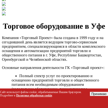
Торговое оборудование в Уфе
Компания «Торговый Проект» была создана в 1999 году и на
сегодняшний день является ведущим торгово-сервисным
предприятием, специализирующимся в области комплексного
оснащения и автоматизации предприятий торговли и
общественного питания в г. Уфе, Республике Башкортостан,
Оренбургской и Челябинской областях.
Основные направления деятельности ГК «Торговый проект»:
Полный спектр услуг по проектированию и
оснащению предприятий торговли и общественного
питания всем необходимым оборудованием
(холодильное оборудование, технологическое
Сайт использует файлы cookie, обрабатываемые Вашим браузером.
оборудование, стеллажное оборудование и т.д.);
Принимаю
Подробнее в
Политике обработки cookie
.
Автоматизация торговых процессов и внедрения
программных продуктов;
Гарантийное и послегарантийное сервисное