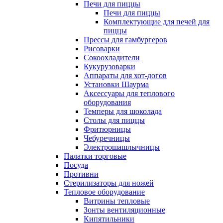
Печи для пиццы
Печи для пиццы
Комплектующие для печей для
пиццы
Прессы для гамбургеров
Рисоварки
Сокоохладители
Кукурузоварки
Аппараты для хот-догов
Установки Шаурма
Аксессуары для теплового
оборудования
Темперы для шоколада
Столы для пиццы
Фритюрницы
Чебуречницы
Электрошашлычницы
Палатки торговые
Посуда
Противни
Стерилизаторы для ножей
Тепловое оборудование
Витрины тепловые
Зонты вентиляционные
Кипятильники