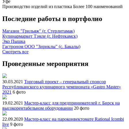
Уфе
Производство изделий из пластика
Более 100 наименований
Последние работы в портфолио
Магазин "Грильяж" (г. Стерлитамак)
Кулинармаркет Тэмле (г. Нефтекамск)
Эко Пышка
Гастроном ООО "Зириклы" (с. Бакалы)
Смотреть все
Проведенные мероприятия
30.03.2021
Торговый проект – генеральный спонсор
Республиканского кулинарного чемпионата «Gastro Master»
2021
6 фото
19.02.2021
Мастер-класс для предпринимателей г. Бирск на
высокорентабельном оборудовании
20 фото
22.09.2020
Мастер-класс на пароконвектомате Rational Icombi
live
9 фото