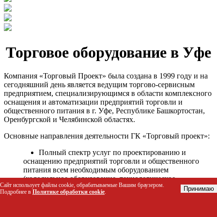
Торговое оборудование в Уфе
Компания «Торговый Проект» была создана в 1999 году и на
сегодняшний день является ведущим торгово-сервисным
предприятием, специализирующимся в области комплексного
оснащения и автоматизации предприятий торговли и
общественного питания в г. Уфе, Республике Башкортостан,
Оренбургской и Челябинской областях.
Основные направления деятельности ГК «Торговый проект»:
Полный спектр услуг по проектированию и
оснащению предприятий торговли и общественного
питания всем необходимым оборудованием
(холодильное оборудование, технологическое
Сайт использует файлы cookie, обрабатываемые Вашим браузером.
оборудование, стеллажное оборудование и т.д.);
Принимаю
Подробнее в
Политике обработки cookie
.
Автоматизация торговых процессов и внедрения
программных продуктов;
Гарантийное и послегарантийное сервисное