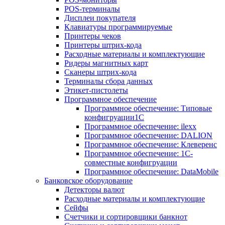
POS-терминалы
Дисплеи покупателя
Клавиатуры программируемые
Принтеры чеков
Принтеры штрих-кода
Расходные материалы и комплектующие
Ридеры магнитных карт
Сканеры штрих-кода
Терминалы сбора данных
Этикет-пистолеты
Программное обеспечение
Программное обеспечение: Типовые
конфигруации1С
Программное обеспечение: ilexx
Программное обеспечение: DALION
Программное обеспечение: Клеверенс
Программное обеспечение: 1С-
совместные конфигруации
Программное обеспечение: DataMobile
Банковское оборудование
Детекторы валют
Расходные материалы и комплектующие
Сейфы
Счетчики и сортировщики банкнот