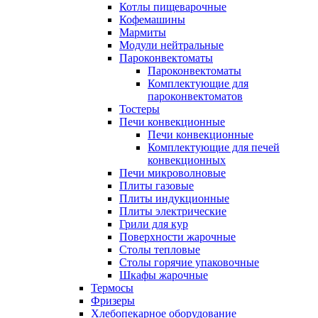
Котлы пищеварочные
Кофемашины
Мармиты
Модули нейтральные
Пароконвектоматы
Пароконвектоматы
Комплектующие для
пароконвектоматов
Тостеры
Печи конвекционные
Печи конвекционные
Комплектующие для печей
конвекционных
Печи микроволновые
Плиты газовые
Плиты индукционные
Плиты электрические
Грили для кур
Поверхности жарочные
Столы тепловые
Столы горячие упаковочные
Шкафы жарочные
Термосы
Фризеры
Хлебопекарное оборудование