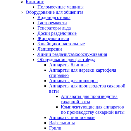
Клининг
Поломоечные машины
Оборудование для общепита
Водоподготовка
Гастроемкости
Генераторы льда
Доски разделочные
Жироуловители
Запайщики настольные
Лапшерезки
Линии раздачи/самообслуживания
Оборудование для фаст-фуда
Аппараты блинные
Аппараты для нарезки картофеля
спиралью
Аппараты для попкорна
Аппараты для производства сахарной
ваты
Аппараты для производства
сахарной ваты
Комплектующие для аппаратов
по производству сахарной ваты
Аппараты пончиковые
Вафельницы
Грили