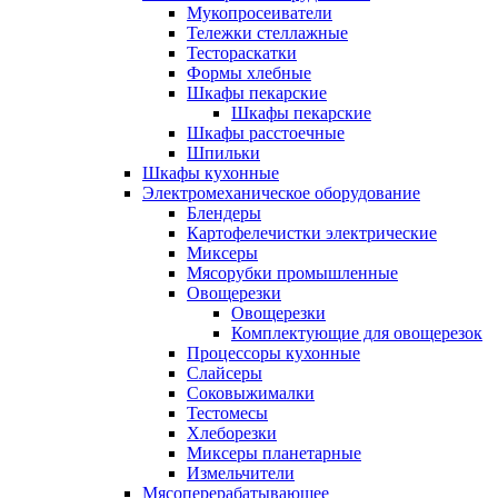
Мукопросеиватели
Тележки стеллажные
Тестораскатки
Формы хлебные
Шкафы пекарские
Шкафы пекарские
Шкафы расстоечные
Шпильки
Шкафы кухонные
Электромеханическое оборудование
Блендеры
Картофелечистки электрические
Миксеры
Мясорубки промышленные
Овощерезки
Овощерезки
Комплектующие для овощерезок
Процессоры кухонные
Слайсеры
Соковыжималки
Тестомесы
Хлеборезки
Миксеры планетарные
Измельчители
Мясоперерабатывающее