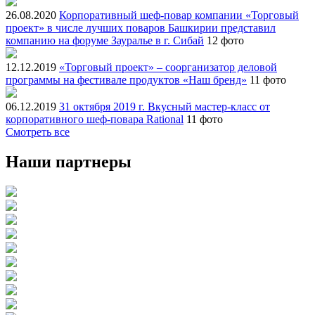
26.08.2020
Корпоративный шеф-повар компании «Торговый
проект» в числе лучших поваров Башкирии представил
компанию на форуме Зауралье в г. Сибай
12 фото
12.12.2019
«Торговый проект» – соорганизатор деловой
программы на фестивале продуктов «Наш бренд»
11 фото
06.12.2019
31 октября 2019 г. Вкусный мастер-класс от
корпоративного шеф-повара Rational
11 фото
Смотреть все
Наши партнеры