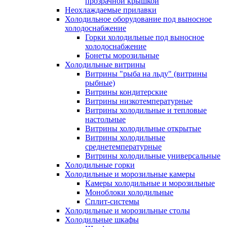
прозрачной крышкой
Неохлаждаемые прилавки
Холодильное оборудование под выносное
холодоснабжение
Горки холодильные под выносное
холодоснабжение
Бонеты морозильные
Холодильные витрины
Витрины "рыба на льду" (витрины
рыбные)
Витрины кондитерские
Витрины низкотемпературные
Витрины холодильные и тепловые
настольные
Витрины холодильные открытые
Витрины холодильные
среднетемпературные
Витрины холодильные универсальные
Холодильные горки
Холодильные и морозильные камеры
Камеры холодильные и морозильные
Моноблоки холодильные
Сплит-системы
Холодильные и морозильные столы
Холодильные шкафы