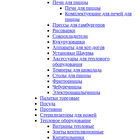
Печи для пиццы
Печи для пиццы
Комплектующие для печей для
пиццы
Прессы для гамбургеров
Рисоварки
Сокоохладители
Кукурузоварки
Аппараты для хот-догов
Установки Шаурма
Аксессуары для теплового
оборудования
Темперы для шоколада
Столы для пиццы
Фритюрницы
Чебуречницы
Электрошашлычницы
Палатки торговые
Посуда
Противни
Стерилизаторы для ножей
Тепловое оборудование
Витрины тепловые
Зонты вентиляционные
Кипятильники