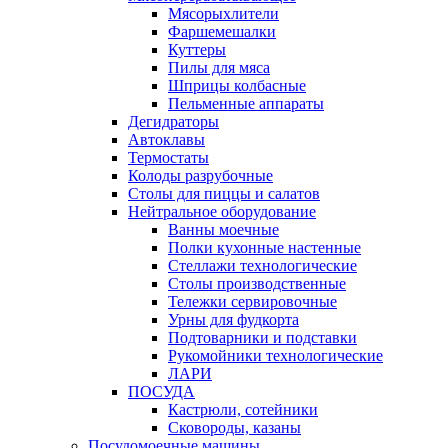
Мясорыхлители
Фаршемешалки
Куттеры
Пилы для мяса
Шприцы колбасные
Пельменные аппараты
Дегидраторы
Автоклавы
Термостаты
Колоды разрубочные
Столы для пиццы и салатов
Нейтральное оборудование
Ванны моечные
Полки кухонные настенные
Стеллажи технологические
Столы производственные
Тележки сервировочные
Урны для фудкорта
Подтоварники и подставки
Рукомойники технологические
ЛАРИ
ПОСУДА
Кастрюли, сотейники
Сковороды, казаны
Посудомоечные машины