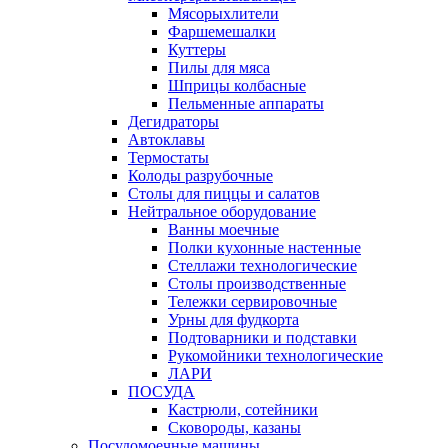
Мясорыхлители
Фаршемешалки
Куттеры
Пилы для мяса
Шприцы колбасные
Пельменные аппараты
Дегидраторы
Автоклавы
Термостаты
Колоды разрубочные
Столы для пиццы и салатов
Нейтральное оборудование
Ванны моечные
Полки кухонные настенные
Стеллажи технологические
Столы производственные
Тележки сервировочные
Урны для фудкорта
Подтоварники и подставки
Рукомойники технологические
ЛАРИ
ПОСУДА
Кастрюли, сотейники
Сковороды, казаны
Посудомоечные машины