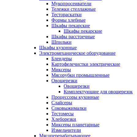
Мукопросеиватели
Тележки стеллажные
Тестораскатки
Формы хлебные
Шкафы пекарские
Шкафы пекарские
Шкафы расстоечные
Шпильки
Шкафы кухонные
Электромеханическое оборудование
Блендеры
Картофелечистки электрические
Миксеры
Мясорубки промышленные
Овощерезки
Овощерезки
Комплектующие для овощерезок
Процессоры кухонные
Слайсеры
Соковыжималки
Тестомесы
Хлеборезки
Миксеры планетарные
Измельчители
Мясоперерабатывающее