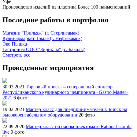
Уфе
Производство изделий из пластика
Более 100 наименований
Последние работы в портфолио
Магазин "Грильяж" (г. Стерлитамак)
Кулинармаркет Тэмле (г. Нефтекамск)
Эко Пышка
Гастроном ООО "Зириклы" (с. Бакалы)
Смотреть все
Проведенные мероприятия
30.03.2021
Торговый проект – генеральный спонсор
Республиканского кулинарного чемпионата «Gastro Master»
2021
6 фото
19.02.2021
Мастер-класс для предпринимателей г. Бирск на
высокорентабельном оборудовании
20 фото
22.09.2020
Мастер-класс на пароконвектомате Rational Icombi
live
9 фото