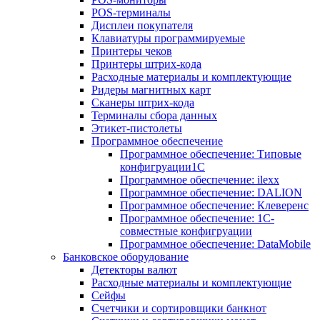
POS-терминалы
Дисплеи покупателя
Клавиатуры программируемые
Принтеры чеков
Принтеры штрих-кода
Расходные материалы и комплектующие
Ридеры магнитных карт
Сканеры штрих-кода
Терминалы сбора данных
Этикет-пистолеты
Программное обеспечение
Программное обеспечение: Типовые
конфигруации1С
Программное обеспечение: ilexx
Программное обеспечение: DALION
Программное обеспечение: Клеверенс
Программное обеспечение: 1С-
совместные конфигруации
Программное обеспечение: DataMobile
Банковское оборудование
Детекторы валют
Расходные материалы и комплектующие
Сейфы
Счетчики и сортировщики банкнот