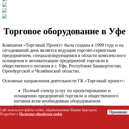
Торговое оборудование в Уфе
Компания «Торговый Проект» была создана в 1999 году и на
сегодняшний день является ведущим торгово-сервисным
предприятием, специализирующимся в области комплексного
оснащения и автоматизации предприятий торговли и
общественного питания в г. Уфе, Республике Башкортостан,
Оренбургской и Челябинской областях.
Основные направления деятельности ГК «Торговый проект»:
Полный спектр услуг по проектированию и
оснащению предприятий торговли и общественного
питания всем необходимым оборудованием
(холодильное оборудование, технологическое
Сайт использует файлы cookie, обрабатываемые Вашим браузером.
оборудование, стеллажное оборудование и т.д.);
Принимаю
Подробнее в
Политике обработки cookie
.
Автоматизация торговых процессов и внедрения
программных продуктов;
Гарантийное и послегарантийное сервисное