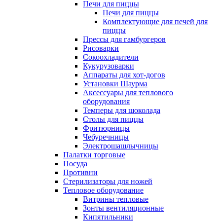
Печи для пиццы
Печи для пиццы
Комплектующие для печей для
пиццы
Прессы для гамбургеров
Рисоварки
Сокоохладители
Кукурузоварки
Аппараты для хот-догов
Установки Шаурма
Аксессуары для теплового
оборудования
Темперы для шоколада
Столы для пиццы
Фритюрницы
Чебуречницы
Электрошашлычницы
Палатки торговые
Посуда
Противни
Стерилизаторы для ножей
Тепловое оборудование
Витрины тепловые
Зонты вентиляционные
Кипятильники