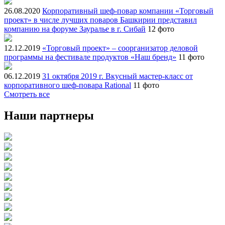
26.08.2020
Корпоративный шеф-повар компании «Торговый
проект» в числе лучших поваров Башкирии представил
компанию на форуме Зауралье в г. Сибай
12 фото
12.12.2019
«Торговый проект» – соорганизатор деловой
программы на фестивале продуктов «Наш бренд»
11 фото
06.12.2019
31 октября 2019 г. Вкусный мастер-класс от
корпоративного шеф-повара Rational
11 фото
Смотреть все
Наши партнеры