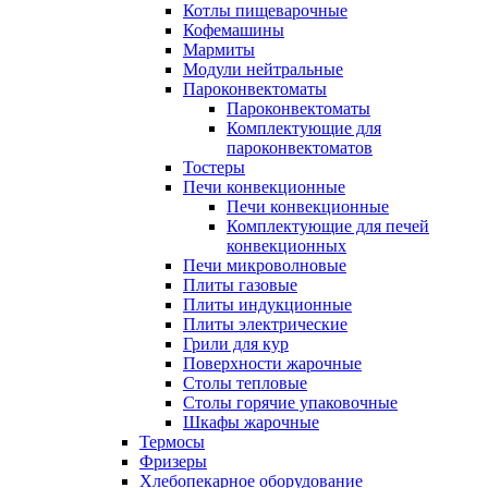
Котлы пищеварочные
Кофемашины
Мармиты
Модули нейтральные
Пароконвектоматы
Пароконвектоматы
Комплектующие для
пароконвектоматов
Тостеры
Печи конвекционные
Печи конвекционные
Комплектующие для печей
конвекционных
Печи микроволновые
Плиты газовые
Плиты индукционные
Плиты электрические
Грили для кур
Поверхности жарочные
Столы тепловые
Столы горячие упаковочные
Шкафы жарочные
Термосы
Фризеры
Хлебопекарное оборудование