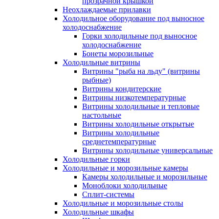
прозрачной крышкой
Неохлаждаемые прилавки
Холодильное оборудование под выносное
холодоснабжение
Горки холодильные под выносное
холодоснабжение
Бонеты морозильные
Холодильные витрины
Витрины "рыба на льду" (витрины
рыбные)
Витрины кондитерские
Витрины низкотемпературные
Витрины холодильные и тепловые
настольные
Витрины холодильные открытые
Витрины холодильные
среднетемпературные
Витрины холодильные универсальные
Холодильные горки
Холодильные и морозильные камеры
Камеры холодильные и морозильные
Моноблоки холодильные
Сплит-системы
Холодильные и морозильные столы
Холодильные шкафы