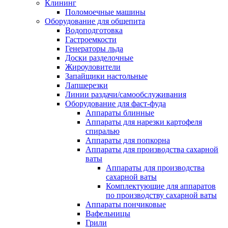
Клининг
Поломоечные машины
Оборудование для общепита
Водоподготовка
Гастроемкости
Генераторы льда
Доски разделочные
Жироуловители
Запайщики настольные
Лапшерезки
Линии раздачи/самообслуживания
Оборудование для фаст-фуда
Аппараты блинные
Аппараты для нарезки картофеля
спиралью
Аппараты для попкорна
Аппараты для производства сахарной
ваты
Аппараты для производства
сахарной ваты
Комплектующие для аппаратов
по производству сахарной ваты
Аппараты пончиковые
Вафельницы
Грили