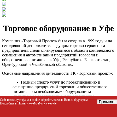
Торговое оборудование в Уфе
Компания «Торговый Проект» была создана в 1999 году и на
сегодняшний день является ведущим торгово-сервисным
предприятием, специализирующимся в области комплексного
оснащения и автоматизации предприятий торговли и
общественного питания в г. Уфе, Республике Башкортостан,
Оренбургской и Челябинской областях.
Основные направления деятельности ГК «Торговый проект»:
Полный спектр услуг по проектированию и
оснащению предприятий торговли и общественного
питания всем необходимым оборудованием
(холодильное оборудование, технологическое
Сайт использует файлы cookie, обрабатываемые Вашим браузером.
оборудование, стеллажное оборудование и т.д.);
Принимаю
Подробнее в
Политике обработки cookie
.
Автоматизация торговых процессов и внедрения
программных продуктов;
Гарантийное и послегарантийное сервисное