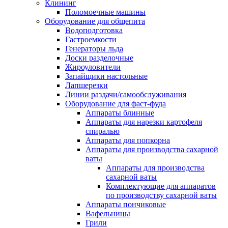
Клининг
Поломоечные машины
Оборудование для общепита
Водоподготовка
Гастроемкости
Генераторы льда
Доски разделочные
Жироуловители
Запайщики настольные
Лапшерезки
Линии раздачи/самообслуживания
Оборудование для фаст-фуда
Аппараты блинные
Аппараты для нарезки картофеля
спиралью
Аппараты для попкорна
Аппараты для производства сахарной
ваты
Аппараты для производства
сахарной ваты
Комплектующие для аппаратов
по производству сахарной ваты
Аппараты пончиковые
Вафельницы
Грили