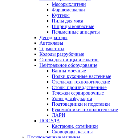
Мясорыхлители
Фаршемешалки
Куттеры
Пилы для мяса
Шприцы колбасные
Пельменные аппараты
Дегидраторы
Автоклавы
Термостаты
Колоды разрубочные
Столы для пиццы и салатов
Нейтральное оборудование
Ванны моечные
Полки кухонные настенные
Стеллажи технологические
Столы производственные
Тележки сервировочные
Урны для фудкорта
Подтоварники и подставки
Рукомойники технологические
ЛАРИ
ПОСУДА
Кастрюли, сотейники
Сковороды, казаны
Посудомоечные машины