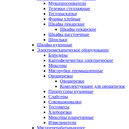
Мукопросеиватели
Тележки стеллажные
Тестораскатки
Формы хлебные
Шкафы пекарские
Шкафы пекарские
Шкафы расстоечные
Шпильки
Шкафы кухонные
Электромеханическое оборудование
Блендеры
Картофелечистки электрические
Миксеры
Мясорубки промышленные
Овощерезки
Овощерезки
Комплектующие для овощерезок
Процессоры кухонные
Слайсеры
Соковыжималки
Тестомесы
Хлеборезки
Миксеры планетарные
Измельчители
Мясоперерабатывающее