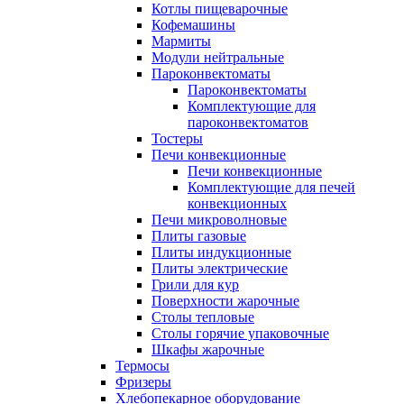
Котлы пищеварочные
Кофемашины
Мармиты
Модули нейтральные
Пароконвектоматы
Пароконвектоматы
Комплектующие для
пароконвектоматов
Тостеры
Печи конвекционные
Печи конвекционные
Комплектующие для печей
конвекционных
Печи микроволновые
Плиты газовые
Плиты индукционные
Плиты электрические
Грили для кур
Поверхности жарочные
Столы тепловые
Столы горячие упаковочные
Шкафы жарочные
Термосы
Фризеры
Хлебопекарное оборудование