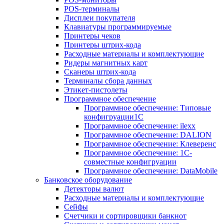
POS-терминалы
Дисплеи покупателя
Клавиатуры программируемые
Принтеры чеков
Принтеры штрих-кода
Расходные материалы и комплектующие
Ридеры магнитных карт
Сканеры штрих-кода
Терминалы сбора данных
Этикет-пистолеты
Программное обеспечение
Программное обеспечение: Типовые
конфигруации1С
Программное обеспечение: ilexx
Программное обеспечение: DALION
Программное обеспечение: Клеверенс
Программное обеспечение: 1С-
совместные конфигруации
Программное обеспечение: DataMobile
Банковское оборудование
Детекторы валют
Расходные материалы и комплектующие
Сейфы
Счетчики и сортировщики банкнот