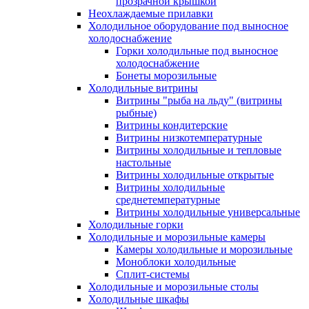
прозрачной крышкой
Неохлаждаемые прилавки
Холодильное оборудование под выносное
холодоснабжение
Горки холодильные под выносное
холодоснабжение
Бонеты морозильные
Холодильные витрины
Витрины "рыба на льду" (витрины
рыбные)
Витрины кондитерские
Витрины низкотемпературные
Витрины холодильные и тепловые
настольные
Витрины холодильные открытые
Витрины холодильные
среднетемпературные
Витрины холодильные универсальные
Холодильные горки
Холодильные и морозильные камеры
Камеры холодильные и морозильные
Моноблоки холодильные
Сплит-системы
Холодильные и морозильные столы
Холодильные шкафы