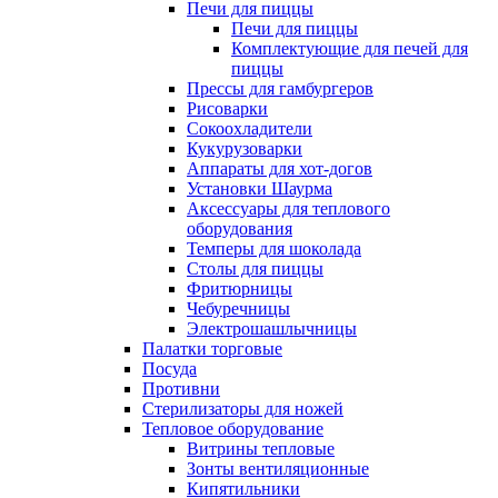
Печи для пиццы
Печи для пиццы
Комплектующие для печей для
пиццы
Прессы для гамбургеров
Рисоварки
Сокоохладители
Кукурузоварки
Аппараты для хот-догов
Установки Шаурма
Аксессуары для теплового
оборудования
Темперы для шоколада
Столы для пиццы
Фритюрницы
Чебуречницы
Электрошашлычницы
Палатки торговые
Посуда
Противни
Стерилизаторы для ножей
Тепловое оборудование
Витрины тепловые
Зонты вентиляционные
Кипятильники