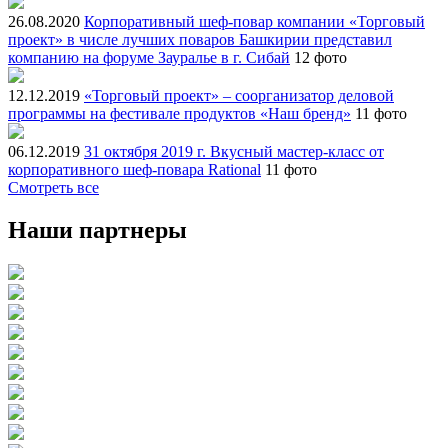
26.08.2020
Корпоративный шеф-повар компании «Торговый
проект» в числе лучших поваров Башкирии представил
компанию на форуме Зауралье в г. Сибай
12 фото
12.12.2019
«Торговый проект» – соорганизатор деловой
программы на фестивале продуктов «Наш бренд»
11 фото
06.12.2019
31 октября 2019 г. Вкусный мастер-класс от
корпоративного шеф-повара Rational
11 фото
Смотреть все
Наши партнеры