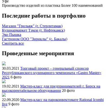
Уфе
Производство изделий из пластика
Более 100 наименований
Последние работы в портфолио
Магазин "Грильяж" (г. Стерлитамак)
Кулинармаркет Тэмле (г. Нефтекамск)
Эко Пышка
Гастроном ООО "Зириклы" (с. Бакалы)
Смотреть все
Проведенные мероприятия
30.03.2021
Торговый проект – генеральный спонсор
Республиканского кулинарного чемпионата «Gastro Master»
2021
6 фото
19.02.2021
Мастер-класс для предпринимателей г. Бирск на
высокорентабельном оборудовании
20 фото
22.09.2020
Мастер-класс на пароконвектомате Rational Icombi
live
9 фото