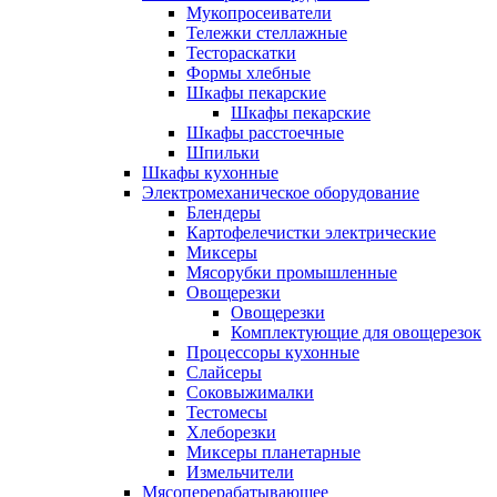
Мукопросеиватели
Тележки стеллажные
Тестораскатки
Формы хлебные
Шкафы пекарские
Шкафы пекарские
Шкафы расстоечные
Шпильки
Шкафы кухонные
Электромеханическое оборудование
Блендеры
Картофелечистки электрические
Миксеры
Мясорубки промышленные
Овощерезки
Овощерезки
Комплектующие для овощерезок
Процессоры кухонные
Слайсеры
Соковыжималки
Тестомесы
Хлеборезки
Миксеры планетарные
Измельчители
Мясоперерабатывающее