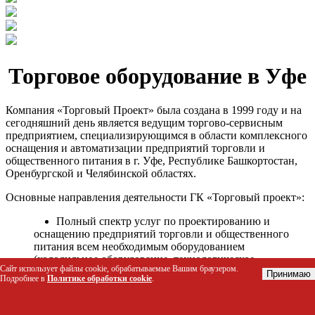
Торговое оборудование в Уфе
Компания «Торговый Проект» была создана в 1999 году и на
сегодняшний день является ведущим торгово-сервисным
предприятием, специализирующимся в области комплексного
оснащения и автоматизации предприятий торговли и
общественного питания в г. Уфе, Республике Башкортостан,
Оренбургской и Челябинской областях.
Основные направления деятельности ГК «Торговый проект»:
Полный спектр услуг по проектированию и
оснащению предприятий торговли и общественного
питания всем необходимым оборудованием
(холодильное оборудование, технологическое
Сайт использует файлы cookie, обрабатываемые Вашим браузером.
оборудование, стеллажное оборудование и т.д.);
Принимаю
Подробнее в
Политике обработки cookie
.
Автоматизация торговых процессов и внедрения
программных продуктов;
Гарантийное и послегарантийное сервисное