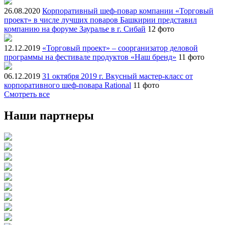
26.08.2020
Корпоративный шеф-повар компании «Торговый
проект» в числе лучших поваров Башкирии представил
компанию на форуме Зауралье в г. Сибай
12 фото
12.12.2019
«Торговый проект» – соорганизатор деловой
программы на фестивале продуктов «Наш бренд»
11 фото
06.12.2019
31 октября 2019 г. Вкусный мастер-класс от
корпоративного шеф-повара Rational
11 фото
Смотреть все
Наши партнеры