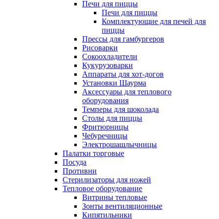
Печи для пиццы
Печи для пиццы
Комплектующие для печей для
пиццы
Прессы для гамбургеров
Рисоварки
Сокоохладители
Кукурузоварки
Аппараты для хот-догов
Установки Шаурма
Аксессуары для теплового
оборудования
Темперы для шоколада
Столы для пиццы
Фритюрницы
Чебуречницы
Электрошашлычницы
Палатки торговые
Посуда
Противни
Стерилизаторы для ножей
Тепловое оборудование
Витрины тепловые
Зонты вентиляционные
Кипятильники