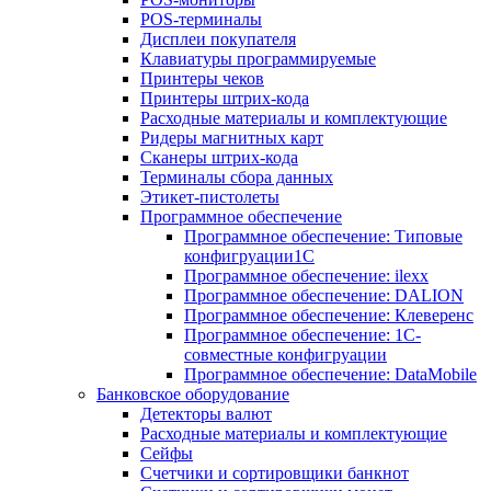
POS-терминалы
Дисплеи покупателя
Клавиатуры программируемые
Принтеры чеков
Принтеры штрих-кода
Расходные материалы и комплектующие
Ридеры магнитных карт
Сканеры штрих-кода
Терминалы сбора данных
Этикет-пистолеты
Программное обеспечение
Программное обеспечение: Типовые
конфигруации1С
Программное обеспечение: ilexx
Программное обеспечение: DALION
Программное обеспечение: Клеверенс
Программное обеспечение: 1С-
совместные конфигруации
Программное обеспечение: DataMobile
Банковское оборудование
Детекторы валют
Расходные материалы и комплектующие
Сейфы
Счетчики и сортировщики банкнот