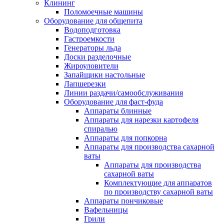
Клининг
Поломоечные машины
Оборудование для общепита
Водоподготовка
Гастроемкости
Генераторы льда
Доски разделочные
Жироуловители
Запайщики настольные
Лапшерезки
Линии раздачи/самообслуживания
Оборудование для фаст-фуда
Аппараты блинные
Аппараты для нарезки картофеля
спиралью
Аппараты для попкорна
Аппараты для производства сахарной
ваты
Аппараты для производства
сахарной ваты
Комплектующие для аппаратов
по производству сахарной ваты
Аппараты пончиковые
Вафельницы
Грили