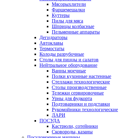
Мясорыхлители
Фаршемешалки
Куттеры
Пилы для мяса
Шприцы колбасные
Пельменные аппараты
Дегидраторы
Автоклавы
Термостаты
Колоды разрубочные
Столы для пиццы и салатов
Нейтральное оборудование
Ванны моечные
Полки кухонные настенные
Стеллажи технологические
Столы производственные
Тележки сервировочные
Урны для фудкорта
Подтоварники и подставки
Рукомойники технологические
ЛАРИ
ПОСУДА
Кастрюли, сотейники
Сковороды, казаны
Посудомоечные машины