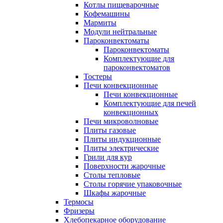
Котлы пищеварочные
Кофемашины
Мармиты
Модули нейтральные
Пароконвектоматы
Пароконвектоматы
Комплектующие для
пароконвектоматов
Тостеры
Печи конвекционные
Печи конвекционные
Комплектующие для печей
конвекционных
Печи микроволновые
Плиты газовые
Плиты индукционные
Плиты электрические
Грили для кур
Поверхности жарочные
Столы тепловые
Столы горячие упаковочные
Шкафы жарочные
Термосы
Фризеры
Хлебопекарное оборудование