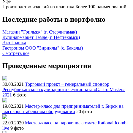
Уфе
Производство изделий из пластика
Более 100 наименований
Последние работы в портфолио
Магазин "Грильяж" (г. Стерлитамак)
Кулинармаркет Тэмле (г. Нефтекамск)
Эко Пышка
Гастроном ООО "Зириклы" (с. Бакалы)
Смотреть все
Проведенные мероприятия
30.03.2021
Торговый проект – генеральный спонсор
Республиканского кулинарного чемпионата «Gastro Master»
2021
6 фото
19.02.2021
Мастер-класс для предпринимателей г. Бирск на
высокорентабельном оборудовании
20 фото
22.09.2020
Мастер-класс на пароконвектомате Rational Icombi
live
9 фото