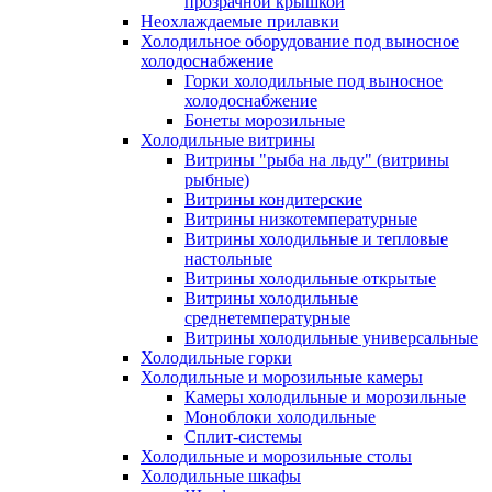
прозрачной крышкой
Неохлаждаемые прилавки
Холодильное оборудование под выносное
холодоснабжение
Горки холодильные под выносное
холодоснабжение
Бонеты морозильные
Холодильные витрины
Витрины "рыба на льду" (витрины
рыбные)
Витрины кондитерские
Витрины низкотемпературные
Витрины холодильные и тепловые
настольные
Витрины холодильные открытые
Витрины холодильные
среднетемпературные
Витрины холодильные универсальные
Холодильные горки
Холодильные и морозильные камеры
Камеры холодильные и морозильные
Моноблоки холодильные
Сплит-системы
Холодильные и морозильные столы
Холодильные шкафы