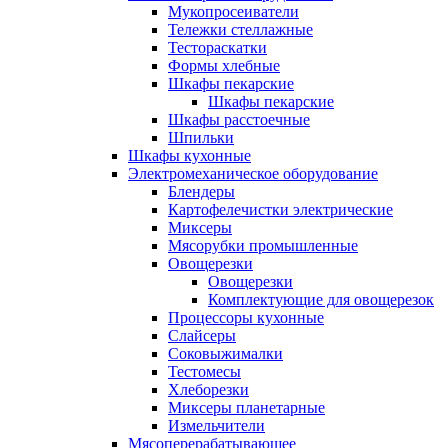
Мукопросеиватели
Тележки стеллажные
Тестораскатки
Формы хлебные
Шкафы пекарские
Шкафы пекарские
Шкафы расстоечные
Шпильки
Шкафы кухонные
Электромеханическое оборудование
Блендеры
Картофелечистки электрические
Миксеры
Мясорубки промышленные
Овощерезки
Овощерезки
Комплектующие для овощерезок
Процессоры кухонные
Слайсеры
Соковыжималки
Тестомесы
Хлеборезки
Миксеры планетарные
Измельчители
Мясоперерабатывающее