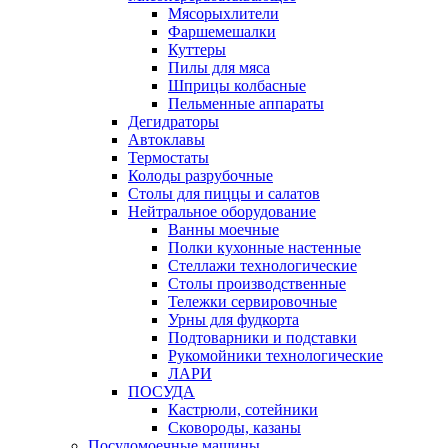
Мясорыхлители
Фаршемешалки
Куттеры
Пилы для мяса
Шприцы колбасные
Пельменные аппараты
Дегидраторы
Автоклавы
Термостаты
Колоды разрубочные
Столы для пиццы и салатов
Нейтральное оборудование
Ванны моечные
Полки кухонные настенные
Стеллажи технологические
Столы производственные
Тележки сервировочные
Урны для фудкорта
Подтоварники и подставки
Рукомойники технологические
ЛАРИ
ПОСУДА
Кастрюли, сотейники
Сковороды, казаны
Посудомоечные машины