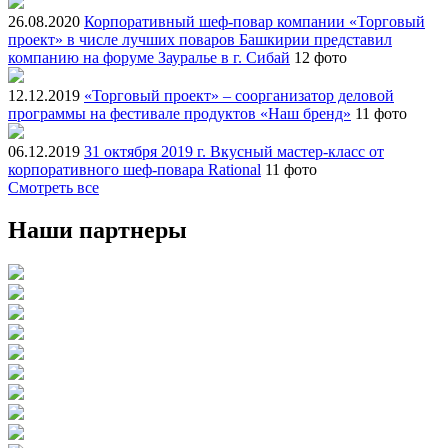
26.08.2020
Корпоративный шеф-повар компании «Торговый
проект» в числе лучших поваров Башкирии представил
компанию на форуме Зауралье в г. Сибай
12 фото
12.12.2019
«Торговый проект» – соорганизатор деловой
программы на фестивале продуктов «Наш бренд»
11 фото
06.12.2019
31 октября 2019 г. Вкусный мастер-класс от
корпоративного шеф-повара Rational
11 фото
Смотреть все
Наши партнеры