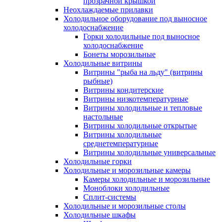
прозрачной крышкой
Неохлаждаемые прилавки
Холодильное оборудование под выносное
холодоснабжение
Горки холодильные под выносное
холодоснабжение
Бонеты морозильные
Холодильные витрины
Витрины "рыба на льду" (витрины
рыбные)
Витрины кондитерские
Витрины низкотемпературные
Витрины холодильные и тепловые
настольные
Витрины холодильные открытые
Витрины холодильные
среднетемпературные
Витрины холодильные универсальные
Холодильные горки
Холодильные и морозильные камеры
Камеры холодильные и морозильные
Моноблоки холодильные
Сплит-системы
Холодильные и морозильные столы
Холодильные шкафы