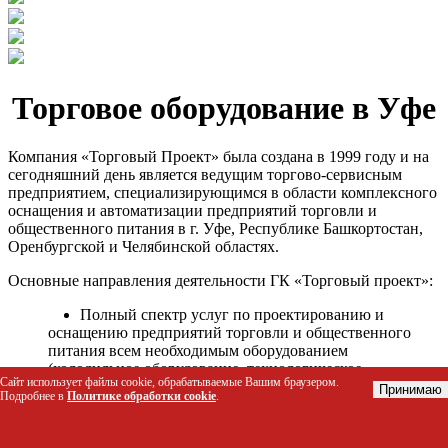
Торговое оборудование в Уфе
Компания «Торговый Проект» была создана в 1999 году и на
сегодняшний день является ведущим торгово-сервисным
предприятием, специализирующимся в области комплексного
оснащения и автоматизации предприятий торговли и
общественного питания в г. Уфе, Республике Башкортостан,
Оренбургской и Челябинской областях.
Основные направления деятельности ГК «Торговый проект»:
Полный спектр услуг по проектированию и
оснащению предприятий торговли и общественного
питания всем необходимым оборудованием
(холодильное оборудование, технологическое
Сайт использует файлы cookie, обрабатываемые Вашим браузером.
оборудование, стеллажное оборудование и т.д.);
Принимаю
Подробнее в
Политике обработки cookie
.
Автоматизация торговых процессов и внедрения
программных продуктов;
Гарантийное и послегарантийное сервисное