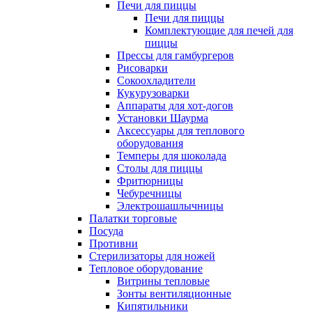
Печи для пиццы
Печи для пиццы
Комплектующие для печей для
пиццы
Прессы для гамбургеров
Рисоварки
Сокоохладители
Кукурузоварки
Аппараты для хот-догов
Установки Шаурма
Аксессуары для теплового
оборудования
Темперы для шоколада
Столы для пиццы
Фритюрницы
Чебуречницы
Электрошашлычницы
Палатки торговые
Посуда
Противни
Стерилизаторы для ножей
Тепловое оборудование
Витрины тепловые
Зонты вентиляционные
Кипятильники