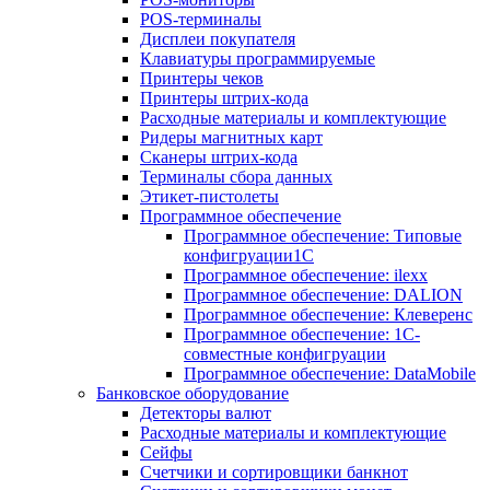
POS-терминалы
Дисплеи покупателя
Клавиатуры программируемые
Принтеры чеков
Принтеры штрих-кода
Расходные материалы и комплектующие
Ридеры магнитных карт
Сканеры штрих-кода
Терминалы сбора данных
Этикет-пистолеты
Программное обеспечение
Программное обеспечение: Типовые
конфигруации1С
Программное обеспечение: ilexx
Программное обеспечение: DALION
Программное обеспечение: Клеверенс
Программное обеспечение: 1С-
совместные конфигруации
Программное обеспечение: DataMobile
Банковское оборудование
Детекторы валют
Расходные материалы и комплектующие
Сейфы
Счетчики и сортировщики банкнот