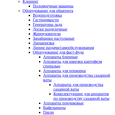
Клининг
Поломоечные машины
Оборудование для общепита
Водоподготовка
Гастроемкости
Генераторы льда
Доски разделочные
Жироуловители
Запайщики настольные
Лапшерезки
Линии раздачи/самообслуживания
Оборудование для фаст-фуда
Аппараты блинные
Аппараты для нарезки картофеля
спиралью
Аппараты для попкорна
Аппараты для производства сахарной
ваты
Аппараты для производства
сахарной ваты
Комплектующие для аппаратов
по производству сахарной ваты
Аппараты пончиковые
Вафельницы
Грили