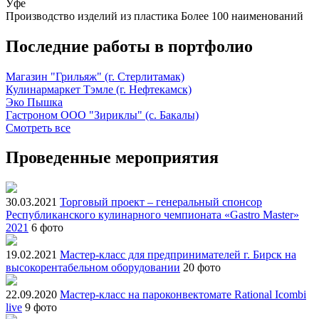
Уфе
Производство изделий из пластика
Более 100 наименований
Последние работы в портфолио
Магазин "Грильяж" (г. Стерлитамак)
Кулинармаркет Тэмле (г. Нефтекамск)
Эко Пышка
Гастроном ООО "Зириклы" (с. Бакалы)
Смотреть все
Проведенные мероприятия
30.03.2021
Торговый проект – генеральный спонсор
Республиканского кулинарного чемпионата «Gastro Master»
2021
6 фото
19.02.2021
Мастер-класс для предпринимателей г. Бирск на
высокорентабельном оборудовании
20 фото
22.09.2020
Мастер-класс на пароконвектомате Rational Icombi
live
9 фото