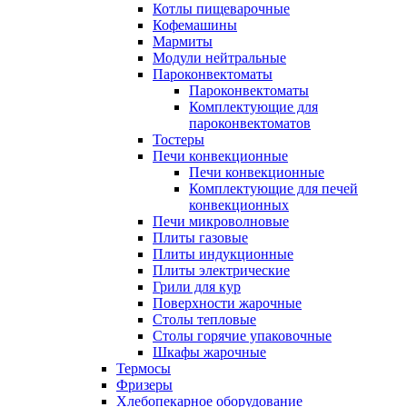
Котлы пищеварочные
Кофемашины
Мармиты
Модули нейтральные
Пароконвектоматы
Пароконвектоматы
Комплектующие для
пароконвектоматов
Тостеры
Печи конвекционные
Печи конвекционные
Комплектующие для печей
конвекционных
Печи микроволновые
Плиты газовые
Плиты индукционные
Плиты электрические
Грили для кур
Поверхности жарочные
Столы тепловые
Столы горячие упаковочные
Шкафы жарочные
Термосы
Фризеры
Хлебопекарное оборудование